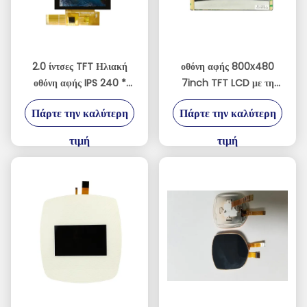
2.0 ίντσες TFT Ηλιακή
οθόνη αφής 800x480
οθόνη αφής IPS 240 *
7inch TFT LCD με τη
320 3/4 SPI + RGB /
RGB διεπαφή
Πάρτε την καλύτερη
Πάρτε την καλύτερη
MCU Διασύνδεση
τιμή
τιμή