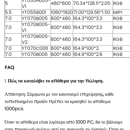
YT055H005-
5
480*800
70.34*128.11*2.05
RGB
V1
5.5
YT055B001
1080*1920
71.00*129.56*1.50
MIPI
7.0
YT070B005
800*480
164.3*100*3.3
RGB
YT070B005-
7.0
800*480
164.3*100*3.3
RGB
V1
YT070B005-
7.0
800*480
164.3*100*3.3
RGB
V2
7.0
YT070C006
800*480
164.9*100*2.
RGB
7.0
YT070B006
800*480
164.9*100*2.8
RGB
FAQ
Πώς να καταλάβει το απόθεμα για την πώληση.
1.
Απάντηση: Σύμφωνα με τον κανονισμό επιχείρησης, κάθε
τυποποιημένο προϊόν πρέπει να κρατηθεί το απόθεμα
1000pcs.
Όταν το απόθεμα είναι λιγότερο από 1000 PC, θα το βάλουμε
στην παραγωγή αμέσως αντί της αναμονής τις διαταγές. Όταν το