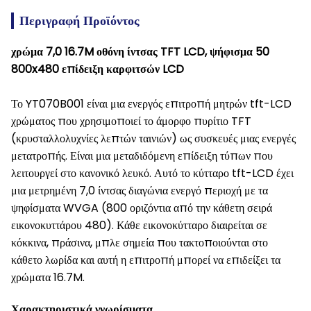
Περιγραφή Προϊόντος
χρώμα 7,0 16.7M οθόνη ίντσας TFT LCD, ψήφισμα 50
800x480 επίδειξη καρφιτσών LCD
Το YT070B001 είναι μια ενεργός επιτροπή μητρών tft-LCD
χρώματος που χρησιμοποιεί το άμορφο πυρίτιο TFT
(κρυσταλλολυχνίες λεπτών ταινιών) ως συσκευές μιας ενεργές
μετατροπής. Είναι μια μεταδιδόμενη επίδειξη τύπων που
λειτουργεί στο κανονικό λευκό. Αυτό το κύτταρο tft-LCD έχει
μια μετρημένη 7,0 ίντσας διαγώνια ενεργό περιοχή με τα
ψηφίσματα WVGA (800 οριζόντια από την κάθετη σειρά
εικονοκυττάρου 480). Κάθε εικονοκύτταρο διαιρείται σε
κόκκινα, πράσινα, μπλε σημεία που τακτοποιούνται στο
κάθετο λωρίδα και αυτή η επιτροπή μπορεί να επιδείξει τα
χρώματα 16.7M.
Χαρακτηριστικά γνωρίσματα