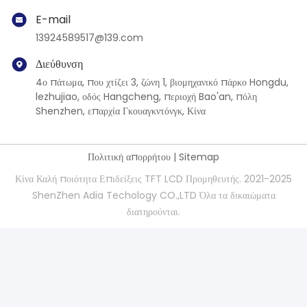
E-mail
13924589517@139.com
Διεύθυνση
4ο πάτωμα, που χτίζει 3, ζώνη 1, βιομηχανικό πάρκο Hongdu,
lezhujiao, οδός Hangcheng, περιοχή Bao'an, πόλη
Shenzhen, επαρχία Γκουαγκντόνγκ, Κίνα
Πολιτική απορρήτου
|
Sitemap
Κίνα Καλή ποιότητα Επιδείξεις TFT LCD Προμηθευτής. 2021-2025
ShenZhen Adia Techology CO.,LTD Όλα τα δικαιώματα
διατηρούνται.