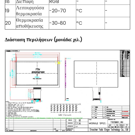
18
Διεπαφή
RGB
-
-
Λειτουργούσα
19
-20~70
ºC
-
θερμοκρασία
Θερμοκρασία
20
-30~80
ºC
-
αποθήκευσης
Διάσταση περιλήψεων (μονάδα: χιλ.)