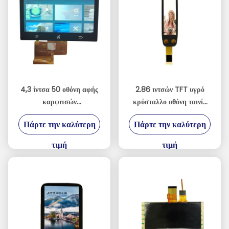
4,3 ίντσα 50 οθόνη αφής
2.86 ιντσών TFT υγρό
καρφιτσών
κρύσταλλο οθόνη ταινία
800xRGBx480 TFT LCD
χωρητική οθόνη αφής για
Πάρτε την καλύτερη
Πάρτε την καλύτερη
με την επιτροπή
πένα σημεία ανάγνωσης
ΔΙΕΘΝΏΝ
τιμή
τιμή
ΕΙΔΗΣΕΟΓΡΑΦΙΚΏΝ
ΠΡΑΚΤΟΡΕΊΩΝ