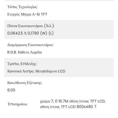
Τύπος Τεχνολογίας:
Ενεργός Μήτρα Α-Si TFT
Πίσσα Εικονοκυττάρου (χιλ.):
0.0642.5 Χ 0,1790 (W) (L)
Διαμόρφωση Εικονοκυττάρου:
R.G.B. Κάθετο Λωρίδα
Τρόπος Επίδειξης:
Κανονικά Άσπρο, Μεταδιδόμενο LCD
Κατεύθυνση Εξέτασης:
6:00
χρώμα 7
, 
0 16.7M οθόνη ίντσας TFT LCD
, 
Επισημαίνω:
οθόνη ίντσας TFT LCD 800x480 7