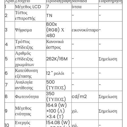
Αριθ.
Στοιχείο
Προδιαγραφή
Μονάδα
Παρατήρηση
1
Μέγεθος LCD
7
ίντσα
-
Τύπος
2
TN
-
-
επιτροπής
800x
3
Ψήφισμα
(RGB) Χ
εικονοκύτταρο
-
480
Τρόπος
Κανονικά
4
-
-
επίδειξης
άσπρος
Αριθμός
5
επίδειξης
262K/16M
-
Σημείωση
χρωμάτων
Κατεύθυνση
6
12 " ρολόι
-
-
εξέτασης
Αναλογία
500
7
-
-
αντίθεσης
(ΤΥΠΟΣ)
350
8
Φωτεινότητα
cd/m2
Σημείωση
(ΤΥΠΟΣ)
164.9 (W)
Μέγεθος
9
×100 (Λ)
χιλ.
Σημείωση
ενότητας
×3.4 (Τ)
Ενεργός
154.08 (W)
10
χιλ.
-