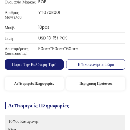
BOE
Ονομασία Μάρκας:
Αριθμός
YT070B001
Μοντέλου:
10pcs
Μούβ:
USD 13-15/ PCS
Τιμή:
Λεπτομέρειες
50cm*50cm*60cm
Συσκευασίας:
Πάρτε Την Καλύτερη Τιμή
Επικοινωνήστε Τώρα
Λεπτομερείς Πληροφορίες
Περιγραφή Προϊόντος
Λεπτομερείς Πληροφορίες
Τόπος Καταγωγής:
Κίνα