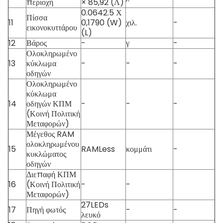
περιοχή
× 85,92 (Λ)
0.0642.5 Χ
Πίσσα
11
0,1790 (W)
χιλ.
-
εικονοκυττάρου
(L)
12
Βάρος
-
γ
-
Ολοκληρωμένο
13
κύκλωμα
-
-
-
οδηγών
Ολοκληρωμένο
κύκλωμα
14
οδηγών ΚΠΜ
-
-
-
(Κοινή Πολιτική
Μεταφορών)
Μέγεθος RAM
ολοκληρωμένου
15
RAMLess
κομμάτι
-
κυκλώματος
οδηγών
Διεπαφή ΚΠΜ
16
(Κοινή Πολιτική
-
-
Μεταφορών)
27LEDs
17
Πηγή φωτός
-
-
λευκό