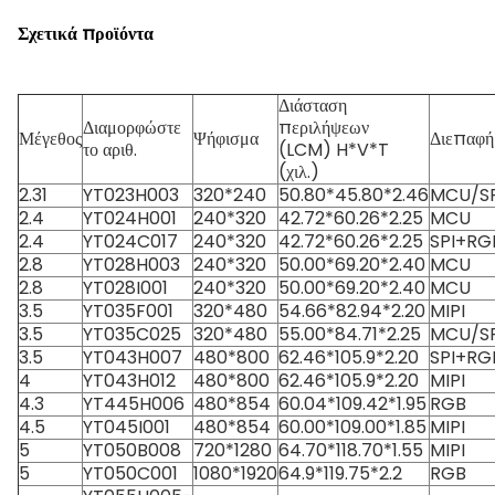
Σχετικά προϊόντα
Διάσταση
Διαμορφώστε
περιλήψεων
Μέγεθος
Ψήφισμα
Διεπαφή
το αριθ.
(LCM) H*V*T
(χιλ.)
2.31
YT023H003
320*240
50.80*45.80*2.46
MCU/SP
2.4
YT024H001
240*320
42.72*60.26*2.25
MCU
2.4
YT024C017
240*320
42.72*60.26*2.25
SPI+R
2.8
YT028H003
240*320
50.00*69.20*2.40
MCU
2.8
YT028I001
240*320
50.00*69.20*2.40
MCU
3.5
YT035F001
320*480
54.66*82.94*2.20
MIPI
3.5
YT035C025
320*480
55.00*84.71*2.25
MCU/SP
3.5
YT043H007
480*800
62.46*105.9*2.20
SPI+RG
4
YT043H012
480*800
62.46*105.9*2.20
MIPI
4.3
YT445H006
480*854
60.04*109.42*1.95
RGB
4.5
YT045I001
480*854
60.00*109.00*1.85
MIPI
5
YT050B008
720*1280
64.70*118.70*1.55
MIPI
5
YT050C001
1080*1920
64.9*119.75*2.2
RGB