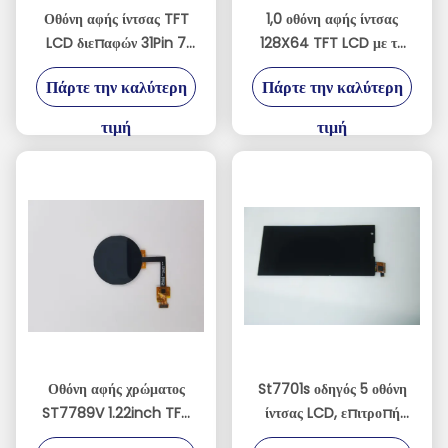
Οθόνη αφής ίντσας TFT
1,0 οθόνη αφής ίντσας
LCD διεπαφών 31Pin 7
128X64 TFT LCD με τη
LVDS με την επιτροπή
διεπαφή SPI
Πάρτε την καλύτερη
Πάρτε την καλύτερη
ΔΙΕΘΝΏΝ
ΕΙΔΗΣΕΟΓΡΑΦΙΚΏΝ
τιμή
τιμή
ΠΡΑΚΤΟΡΕΊΩΝ
Οθόνη αφής χρώματος
St7701s οδηγός 5 οθόνη
ST7789V 1.22inch TFT
ίντσας LCD, επιτροπή
LCD RoHS 65K
επίδειξης 480*854 TFT