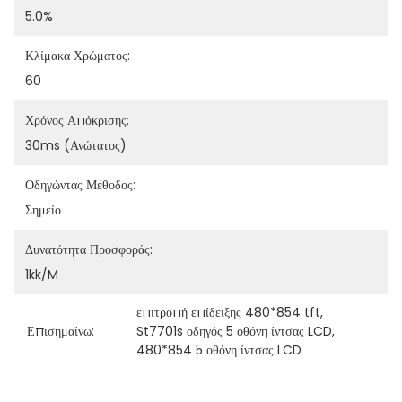
5.0%
Κλίμακα Χρώματος:
60
Χρόνος Απόκρισης:
30ms (ανώτατος)
Οδηγώντας Μέθοδος:
Σημείο
Δυνατότητα Προσφοράς:
1kk/m
επιτροπή επίδειξης 480*854 tft
, 
Επισημαίνω:
St7701s οδηγός 5 οθόνη ίντσας LCD
, 
480*854 5 οθόνη ίντσας LCD