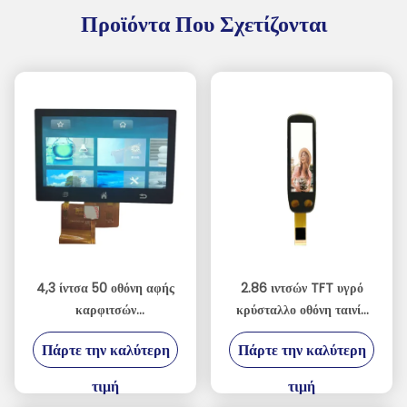
Προϊόντα Που Σχετίζονται
4,3 ίντσα 50 οθόνη αφής
2.86 ιντσών TFT υγρό
καρφιτσών
κρύσταλλο οθόνη ταινία
800xRGBx480 TFT LCD
χωρητική οθόνη αφής για
Πάρτε την καλύτερη
Πάρτε την καλύτερη
με την επιτροπή
πένα σημεία ανάγνωσης
ΔΙΕΘΝΏΝ
τιμή
τιμή
ΕΙΔΗΣΕΟΓΡΑΦΙΚΏΝ