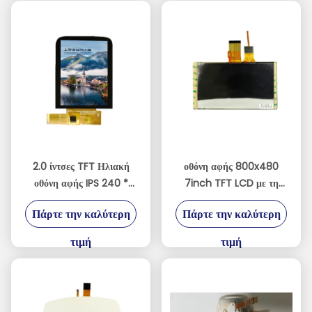
ΠΡΑΚΤΟΡΕΊΩΝ
2.0 ίντσες TFT Ηλιακή
οθόνη αφής 800x480
οθόνη αφής IPS 240 *
7inch TFT LCD με τη
320 3/4 SPI + RGB /
RGB διεπαφή
Πάρτε την καλύτερη
Πάρτε την καλύτερη
MCU Διασύνδεση
τιμή
τιμή