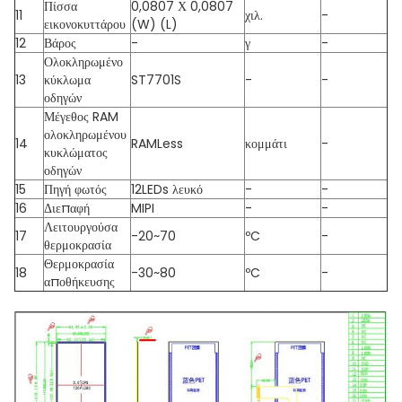
Πίσσα
0,0807 Χ 0,0807
11
χιλ.
-
εικονοκυττάρου
(W) (L)
12
Βάρος
-
γ
-
Ολοκληρωμένο
13
κύκλωμα
ST7701S
-
-
οδηγών
Μέγεθος RAM
ολοκληρωμένου
14
RAMLess
κομμάτι
-
κυκλώματος
οδηγών
15
Πηγή φωτός
12LEDs λευκό
-
-
16
Διεπαφή
MIPI
-
-
Λειτουργούσα
17
-20~70
ºC
-
θερμοκρασία
Θερμοκρασία
18
-30~80
ºC
-
αποθήκευσης