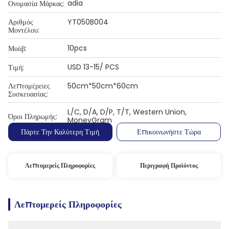
adia
Ονομασία Μάρκας:
Αριθμός
YT050B004
Μοντέλου:
10pcs
Μούβ:
USD 13-15/ PCS
Τιμή:
Λεπτομέρειες
50cm*50cm*60cm
Συσκευασίας:
L/C, D/A, D/P, T/T, Western Union,
Όροι Πληρωμής:
MoneyGram
Πάρτε Την Καλύτερη Τιμή
Επικοινωνήστε Τώρα
Λεπτομερείς Πληροφορίες
Περιγραφή Προϊόντος
Λεπτομερείς Πληροφορίες