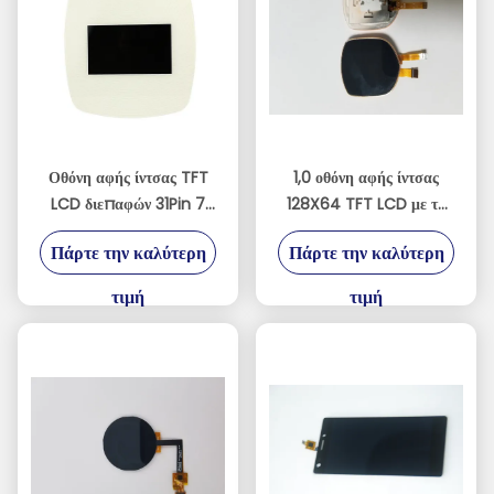
Οθόνη αφής ίντσας TFT
1,0 οθόνη αφής ίντσας
LCD διεπαφών 31Pin 7
128X64 TFT LCD με τη
LVDS με την επιτροπή
διεπαφή SPI
Πάρτε την καλύτερη
Πάρτε την καλύτερη
ΔΙΕΘΝΏΝ
ΕΙΔΗΣΕΟΓΡΑΦΙΚΏΝ
τιμή
τιμή
ΠΡΑΚΤΟΡΕΊΩΝ