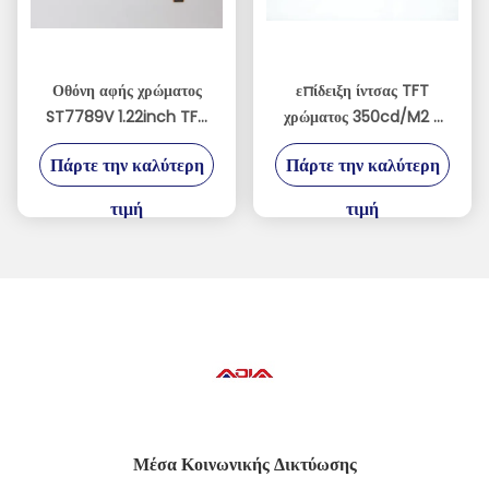
Οθόνη αφής χρώματος
επίδειξη ίντσας TFT
ST7789V 1.22inch TFT
χρώματος 350cd/M2 5
LCD RoHS 65K
16.7M με τη διεπαφή MIPI
Πάρτε την καλύτερη
Πάρτε την καλύτερη
τιμή
τιμή
Μέσα Κοινωνικής Δικτύωσης