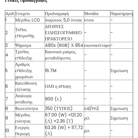
Γενικές προδιαγραφές
Αριθ.
Στοιχείο
Προδιαγραφή
Μονάδα
Παρατήρηση
1
Μέγεθος LCD
διαγώνιος 5,0 ίντσας
ίντσα
-
ΔΙΕΘΝΈΣ
Τύπος
2
ΕΙΔΗΣΕΟΓΡΑΦΙΚΌ
-
-
επιτροπής
ΠΡΑΚΤΟΡΕΊΟ
3
Ψήφισμα
480x (RGB) Χ 854
εικονοκύτταρο
-
Τρόπος
Κανονικά μαύρος,
4
-
-
επίδειξης
μεταδιδόμενος
Αριθμός
5
επίδειξης
16.7M
-
Σημείωση
χρωμάτων
Κατεύθυνση
6
ΟΛΗ η άποψη
-
-
εξέτασης
Αναλογία
7
900 (λ.)
-
-
αντίθεσης
8
Φωτεινότητα
350 (ΤΥΠΟΣ)
cd/m2
Σημείωση
Μέγεθος
67.00 (W) ×121.20
9
χιλ.
Σημείωση
ενότητας
(Λ) ×2.36 (Τ)
Ενεργός
63.26 (W) × 117,72
10
χιλ.
-
περιοχή
(Λ)