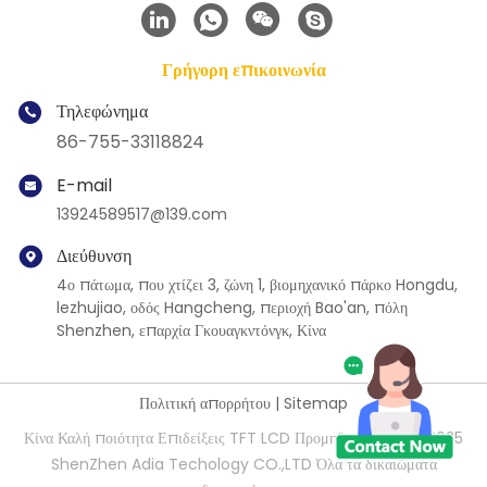
Γρήγορη επικοινωνία
Τηλεφώνημα
86-755-33118824
E-mail
13924589517@139.com
Διεύθυνση
4ο πάτωμα, που χτίζει 3, ζώνη 1, βιομηχανικό πάρκο Hongdu,
lezhujiao, οδός Hangcheng, περιοχή Bao'an, πόλη
Shenzhen, επαρχία Γκουαγκντόνγκ, Κίνα
Πολιτική απορρήτου
|
Sitemap
Κίνα Καλή ποιότητα Επιδείξεις TFT LCD Προμηθευτής. 2021-2025
ShenZhen Adia Techology CO.,LTD Όλα τα δικαιώματα