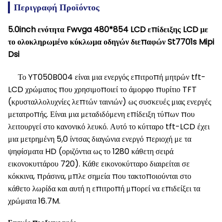
Περιγραφή Προϊόντος
5.0inch ενότητα Fwvga 480*854 LCD επίδειξης LCD με
το ολοκληρωμένο κύκλωμα οδηγών διεπαφών St7701s Mipi
Dsi
Το YT050B004 είναι μια ενεργός επιτροπή μητρών tft-
LCD χρώματος που χρησιμοποιεί το άμορφο πυρίτιο TFT
(κρυσταλλολυχνίες λεπτών ταινιών) ως συσκευές μιας ενεργές
μετατροπής. Είναι μια μεταδιδόμενη επίδειξη τύπων που
λειτουργεί στο κανονικό λευκό. Αυτό το κύτταρο tft-LCD έχει
μια μετρημένη 5,0 ίντσας διαγώνια ενεργό περιοχή με τα
ψηφίσματα HD (οριζόντια ως το 1280 κάθετη σειρά
εικονοκυττάρου 720). Κάθε εικονοκύτταρο διαιρείται σε
κόκκινα, πράσινα, μπλε σημεία που τακτοποιούνται στο
κάθετο λωρίδα και αυτή η επιτροπή μπορεί να επιδείξει τα
χρώματα 16.7M.