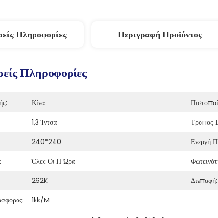
ρείς Πληροφορίες
Περιγραφή Προϊόντος
είς Πληροφορίες
ής:
Κίνα
Πιστοποί
1,3 Ίντσα
Τρόπος Ε
240*240
Ενεργή Π
:
Όλες Οι Η Ώρα
Φωτεινότ
262K
Διεπαφή:
οσφοράς:
1kk/m