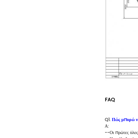
FAQ
Q1.
Πώς μπορώ να
Α:
--Οι πρώτες ύλες