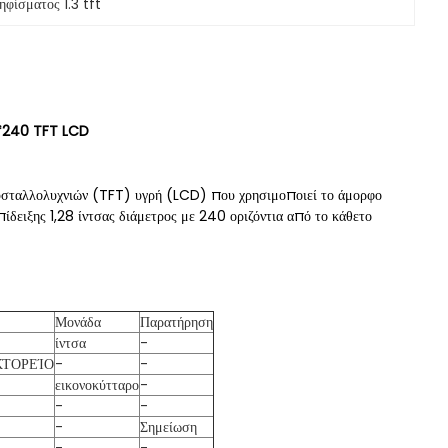
φίσματος 1.3 tft
40*240 TFT LCD
ρυσταλλολυχνιών (TFT) υγρή (LCD) που χρησιμοποιεί το άμορφο
δειξης 1,28 ίντσας διάμετρος με 240 οριζόντια από το κάθετο
Μονάδα
Παρατήρηση
ίντσα
-
ΚΤΟΡΕΊΟ
-
-
εικονοκύτταρο
-
-
-
-
Σημείωση