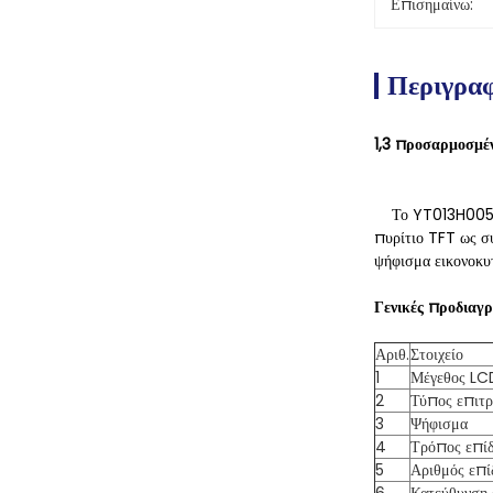
Επισημαίνω:
Περιγραφ
1,3 προσαρμοσμέν
Το
YT013H005 ε
πυρίτιο TFT ως συ
ψήφισμα εικονοκυ
Γενικές προδιαγ
Αριθ.
Στοιχείο
1
Μέγεθος LC
2
Τύπος επιτ
3
Ψήφισμα
4
Τρόπος επίδ
5
Αριθμός επί