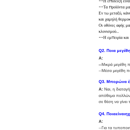
--Η επίδειξη είν
--Τα προϊόντα μας
Εν τω μεταξύ, κάν
και χαμηλή θερμοκ
Οι οθόνες αφής μα
κλονισμού…
--Η εμπειρία και
Q
2
.
Ποια μεγέθ
Α:
--
Μικρά μεγέθη π
--Μέσα μεγέθη π
Q
3
. Μπορώνα έ
Α:
Ναι, η διαταγ
απόθεμα πολλών 
σε θέση να γίνει 
Q
4
. Ποιαείναι
Α:
--Για τα τυποποι