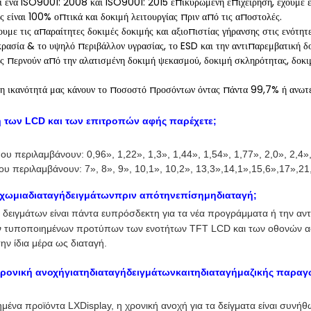
αι ένα ISO9001: 2008 και ISO9001: 2015 επικυρωμένη επιχείρηση, έχουμε 
 είναι 100% οπτικά και δοκιμή λειτουργίας πριν από τις αποστολές.
ουμε τις απαραίτητες δοκιμές δοκιμής και αξιοπιστίας γήρανσης στις ενότητ
ρασία & το υψηλό περιβάλλον υγρασίας, το ESD και την αντιπαρεμβατική δο
ς περνούν από την αλατισμένη δοκιμή ψεκασμού, δοκιμή σκληρότητας, δοκι
 η ικανότητά μας κάνουν το ποσοστό προσόντων όντας πάντα 99,7% ή ανωτ
η των LCD και των επιτροπών αφής παρέχετε
;
ου περιλαμβάνουν: 0,96
»
, 1,22
»
, 1,3
»
, 1,44
»
, 1,54
»
, 1,77
»
, 2,0
»
, 2,4
»
ου περιλαμβάνουν: 7
»
, 8
»
, 9
»
, 10,1
»
, 10,2
»
, 13,3
»,14,1»,15,6»,17»,21
χωμιαδιαταγήδειγμάτωνπριν απότηνεπίσημηδιαταγή;
ή δειγμάτων είναι πάντα ευπρόσδεκτη για τα νέα προγράμματα ή την α
τυποποιημένων προτύπων των ενοτήτων TFT LCD και των οθονών αφής
την ίδια μέρα ως διαταγή.
ηχρονική ανοχήγιατηδιαταγήδειγμάτωνκαιτηδιαταγήμαζικής παραγ
ημένα προϊόντα LXDisplay, η χρονική ανοχή για τα δείγματα είναι συνή