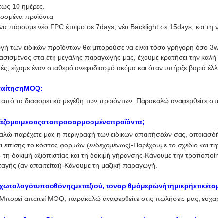
ως 10 ημέρες.
μοσμένα προϊόντα,
να πάρουμε νέο FPC έτοιμο σε 7days, νέο Backlight σε 15days, και τη
γή των ειδικών προϊόντων θα μπορούσε να είναι τόσο γρήγορη όσο 3
 βασισμένος στα έτη μεγάλης παραγωγής μας, έχουμε κρατήσει την καλ
ές, είχαμε έναν σταθερό ανεφοδιασμό ακόμα και όταν υπήρξε βαριά έλλ
παίτησηMOQ;
ι από τα διαφορετικά μεγέθη των προϊόντων. Παρακαλώ αναφερθείτε στι
γάζομαιμεσαςσταπροσαρμοσμέναπροϊόντα;
αλώ παρέχετε μας η περιγραφή των ειδικών απαιτήσεών σας, οποιασδή
ι επίσης το κόστος φορμών (ενδεχομένως)-Παρέχουμε το σχέδιο και την
 τη δοκιμή αξιοπιστίας και τη δοκιμή γήρανσης-Κάνουμε την τροποποί
ταγής (αν απαιτείται)-Κάνουμε τη μαζική παραγωγή.
χωτολογότυποοθόνηςμεταξιού, τοναριθμόμερώνήτημικρήετικέτα
 Μπορεί απαιτεί MOQ, παρακαλώ αναφερθείτε στις πωλήσεις μας, ευχαρ