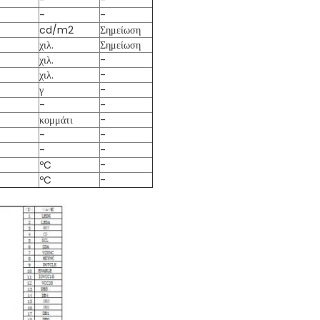
-
-
-
-
cd/m2
Σημείωση
χιλ.
Σημείωση
χιλ.
-
χιλ.
-
γ
-
-
-
κομμάτι
-
-
-
-
-
ºC
-
ºC
-