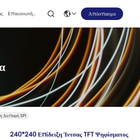
ις
Επικοινωνήστε Μαζί Μας
Απόσπασμα
α
η Διεπαφή SPI
240*240 Επίδειξη Ίντσας TFT Ψηφίσματος