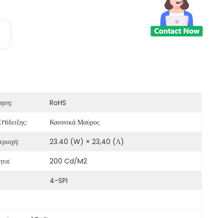
ηση:
RoHS
πίδειξης:
Κανονικά Μαύρος
εριοχή:
23.40 (W) × 23,40 (Λ)
ητα:
200 Cd/m2
4-SPI