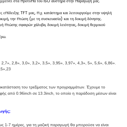
εμμείνει στα πρότυπα του ISO αυστηρά στην παραγωγή μας.
ες επίδειξης TFT μας, π.χ. κατάστημα και λειτουργούμε στην υψηλή
κιμή, την πτώση (με τη συσκευασία) και τη δοκιμή δόνησης.
μή πτώσης σφαιρών χάλυβα, δοκιμή λειότητας, δοκιμή θερμικού
έρω.
, 2,7
»
, 2,8
»
, 3,0
»
, 3,2
»
, 3,5
»
, 3,95
»
, 3,97
»
, 4,3
»
, 5
»
, 5,6
»
, 6,86
»
.
,5»,23
ντικατάσταση του τρεξίματος των προγραμμάτων. Έχουμε το
 από 0.96inch σε 13.3inch, το οποίο η παράδοση μέσων είναι
ωγής;
θως 1-7 ημέρες, για τη μαζική παραγωγή θα μπορούσε να είναι