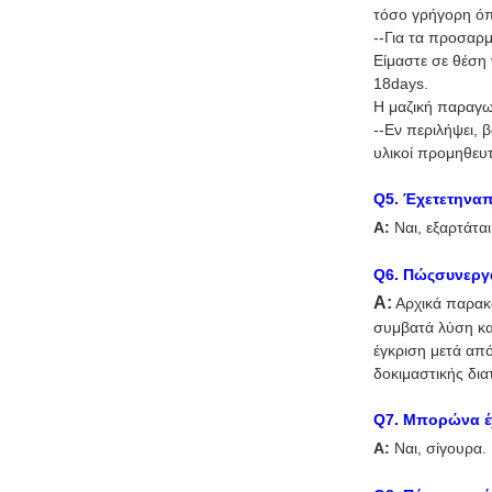
τόσο γρήγορη όπ
--Για τα προσαρ
Είμαστε σε θέση 
18days.
Η μαζική παραγω
--Εν περιλήψει,
υλικοί προμηθευτ
Q
5
. Έχετετηνα
Α:
Ναι, εξαρτάτα
Q
6
. Πώςσυνερ
Α:
Αρχικά παρακ
συμβατά λύση κα
έγκριση μετά από
δοκιμαστικής δια
Q
7
. Μπορώνα έ
Α:
Ναι, σίγουρα.