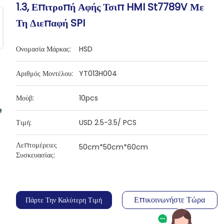
1.3, Επιτροπή Αφής Τσιπ HMI St7789V Με
Τη Διεπαφή SPI
Ονομασία Μάρκας:
HSD
Αριθμός Μοντέλου:
YT013H004
Μούβ:
10pcs
Τιμή:
USD 2.5-3.5/ PCS
Λεπτομέρειες
50cm*50cm*60cm
Συσκευασίας:
Επικοινωνήστε Τώρα
Πάρτε Την Καλύτερη Τιμή