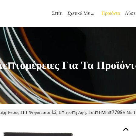
Σπίτι
Σχετικά Με Εμάς
Προϊόντα
Λύσε
Λεπτομέρειες Για Τα Προϊόντ
ξη Ίντσας TFT Ψηφίσματος 1.3, Επιτροπή Αφής Τσιπ HMI St7789V Με Τ