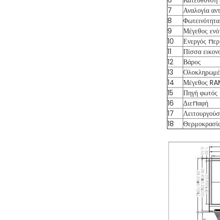
6
Κατεύθυνση 
7
Αναλογία αν
8
Φωτεινότητα
9
Μέγεθος ενό
10
Ενεργός περ
11
Πίσσα εικον
12
Βάρος
13
Ολοκληρωμέ
14
Μέγεθος RA
15
Πηγή φωτός
16
Διεπαφή
17
Λειτουργούσ
18
Θερμοκρασί