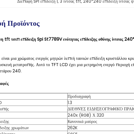
Διεπαφή SPI επίδειξη 1
, 
3 ίντσας tft
, 
240*240 επίδειξη ίντσας ψη
ή Προϊόντος
η tft τσιπ επίδειξη Spi St7789V ενότητας επίδειξης οθόνης ίντσας 2
ίναι μια χρώματος ενεργός μητρών λεπτή ταινιών επίδειξη κρυστάλλου κ
σκευή μετατροπής. Αυτό το TFT LCD έχει μια μετρημένη ενεργό περιοχή επί
ττάρου 240.
ραφές
Προδιαγραφή
D
1.3
ροπής
ΔΙΕΘΝΈΣ ΕΙΔΗΣΕΟΓΡΑΦΙΚΌ ΠΡΑ
240x (RGB) Χ 320
ειξης
Κανονικά μαύρος
δειξης χρωμάτων
262K