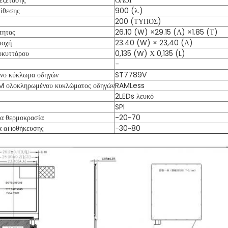
εξέτασης
ΟΛΟΙ
τίθεσης
900 (λ.)
200 (ΤΥΠΟΣ)
τητας
26.10 (W) ×29.15 (Λ) ×1.85 (Τ)
ιοχή
23.40 (W) × 23,40 (Λ)
οκυττάρου
0,135 (W) Χ 0,135 (L)
-
νο κύκλωμα οδηγών
ST7789V
M ολοκληρωμένου κυκλώματος οδηγών
RAMLess
2LEDs λευκό
SPI
α θερμοκρασία
-20~70
α αποθήκευσης
-30~80