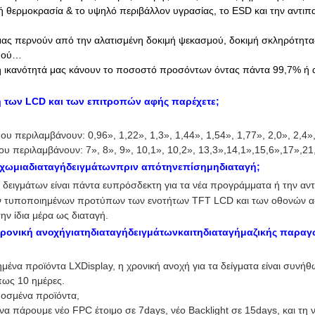
 θερμοκρασία & το υψηλό περιβάλλον υγρασίας, το ESD και την αντιπα
μας περνούν από την αλατισμένη δοκιμή ψεκασμού, δοκιμή σκληρότητας
σμού…
ι η ικανότητά μας κάνουν το ποσοστό προσόντων όντας πάντα 99,7% ή
η των LCD και των επιτροπών αφής παρέχετε
;
ου περιλαμβάνουν: 0,96
», 1,22», 1,3», 1,44», 1,54», 1,77», 2,0», 2,4»,
υ περιλαμβάνουν: 7», 8», 9», 10,1», 10,2», 13,3»,14,1»,15,6»,17»,21
χωμιαδιαταγήδειγμάτωνπριν απότηνεπίσημηδιαταγή;
ή δειγμάτων είναι πάντα ευπρόσδεκτη για τα νέα προγράμματα ή την α
τυποποιημένων προτύπων των ενοτήτων TFT LCD και των οθονών αφής
την ίδια μέρα ως διαταγή.
ηχρονική ανοχήγιατηδιαταγήδειγμάτωνκαιτηδιαταγήμαζικής παραγ
ημένα προϊόντα LXDisplay, η χρονική ανοχή για τα δείγματα είναι συνή
ως 10 ημέρες.
μοσμένα προϊόντα,
να πάρουμε νέο FPC έτοιμο σε 7days, νέο Backlight σε 15days, και τη