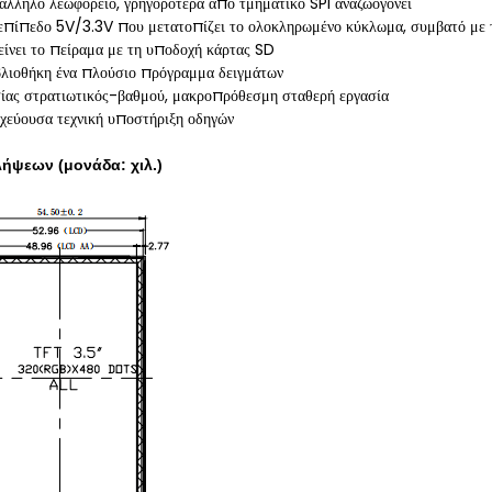
άλληλο λεωφορείο, γρηγορότερα από τμηματικό SPI αναζωογονεί
επίπεδο 5V/3.3V που μετατοπίζει το ολοκληρωμένο κύκλωμα, συμβατό με 
είνει το πείραμα με τη υποδοχή κάρτας SD
ιβλιοθήκη ένα πλούσιο πρόγραμμα δειγμάτων
ίας στρατιωτικός-βαθμού, μακροπρόθεσμη σταθερή εργασία
οχεύουσα τεχνική υποστήριξη οδηγών
ήψεων (μονάδα: χιλ.)