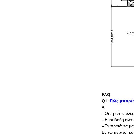
FAQ
Q1.
Πώς μπορώ 
Α:
--Οι πρώτες ύλε
--Η επίδειξη είν
--Τα προϊόντα μα
Εν τω μεταξύ, κά