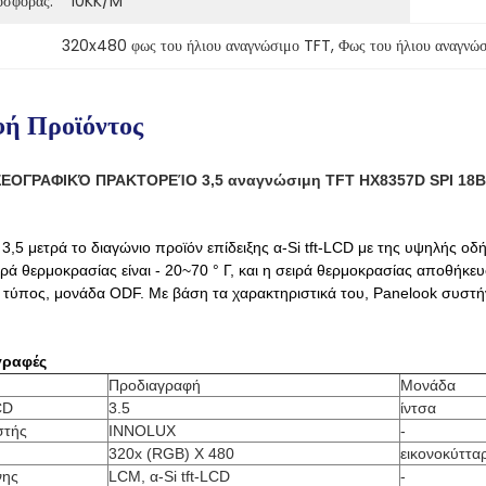
οσφοράς:
10KK/M
320x480 φως του ήλιου αναγνώσιμο TFT
, 
Φως του ήλιου αναγνώ
ή Προϊόντος
ΕΟΓΡΑΦΙΚΌ ΠΡΑΚΤΟΡΕΊΟ 3,5 αναγνώσιμη TFT HX8357D SPI 18BIT
3,5 μετρά το διαγώνιο προϊόν επίδειξης α-Si tft-LCD με της υψηλής οδ
ρά θερμοκρασίας είναι - 20~70 ° Γ, και η σειρά θερμοκρασίας αποθήκευσ
ς τύπος, μονάδα ODF.
Με βάση τα χαρακτηριστικά του, Panelook συστήν
γραφές
Προδιαγραφή
Μονάδα
CD
3.5
ίντσα
στής
INNOLUX
-
320x (RGB) Χ 480
εικονοκύττα
νης
LCM, α-Si tft-LCD
-