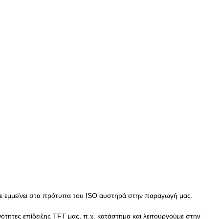
υμε εμμείνει στα πρότυπα του ISO αυστηρά στην παραγωγή μας.
νότητες επίδειξης TFT μας, π.χ. κατάστημα και λειτουργούμε στην