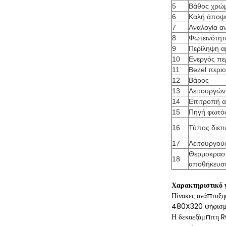
5
Βάθος χρώ
6
Καλή άποψ
7
Αναλογία α
8
Φωτεινότητ
9
Περίληψη 
10
Ενεργός πε
11
Bezel περι
12
Βάρος
13
Λειτουργών
14
Επιτροπή 
15
Πηγή φωτό
16
Τύπος διε
17
Λειτουργού
Θερμοκρασ
18
αποθήκευσ
Χαρακτηριστικό 
Πίνακες ανάπτυξ
480X320 ψήφισμα
Η δεκαεξάμπιτη R