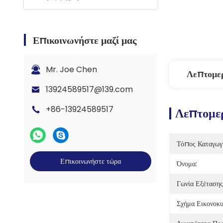
Επικοινωνήστε μαζί μας
Mr. Joe Chen
Λεπτομε
13924589517@139.com
+86-13924589517
Λεπτομερ
Τόπος Καταγωγ
Επικοινωνήστε τώρα
Όνομα:
Γωνία Εξέτασης
Σχήμα Εικονοκυ