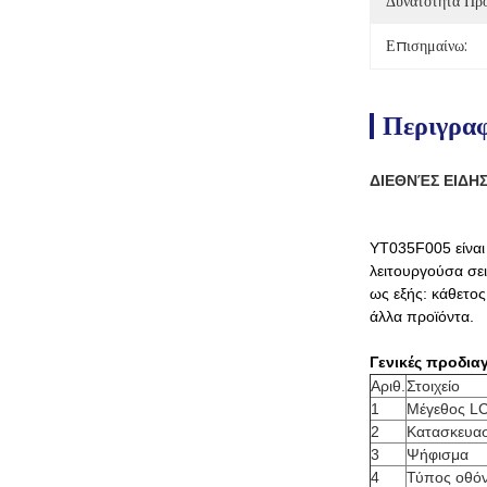
Δυνατότητα Πρ
Επισημαίνω:
Περιγραφ
ΔΙΕΘΝΈΣ ΕΙΔΗΣ
YT035F005 είναι 
λειτουργούσα σει
ως εξής: κάθετο
άλλα προϊόντα.
Γενικές προδια
Αριθ.
Στοιχείο
1
Μέγεθος L
2
Κατασκευα
3
Ψήφισμα
4
Τύπος οθό