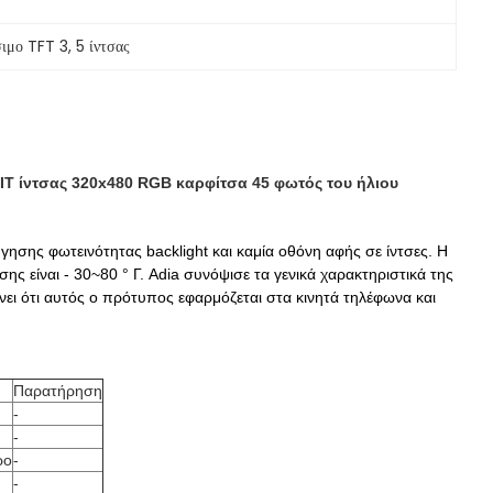
σιμο TFT 3
, 
5 ίντσας
 ίντσας 320x480 RGB καρφίτσα 45 φωτός του ήλιου
ήγησης φωτεινότητας backlight και καμία οθόνη αφής σε ίντσες.
Η
ης είναι - 30~80 ° Γ.
Adia συνόψισε τα γενικά χαρακτηριστικά της
ει ότι αυτός ο πρότυπος εφαρμόζεται στα κινητά τηλέφωνα και
Παρατήρηση
-
-
ρο
-
-