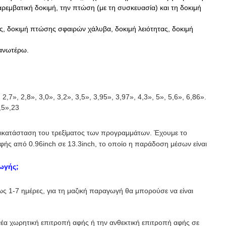
ρεμβατική δοκιμή, την πτώση (με τη συσκευασία) και τη δοκιμή
, δοκιμή πτώσης σφαιρών χάλυβα, δοκιμή λειότητας, δοκιμή
 ανωτέρω.
 2,7», 2,8», 3,0», 3,2», 3,5», 3,95», 3,97», 4,3», 5», 5,6», 6,86».
,5»,23
ντικατάσταση του τρεξίματος των προγραμμάτων. Έχουμε το
 από 0.96inch σε 13.3inch, το οποίο η παράδοση μέσων είναι
ωγής;
θως 1-7 ημέρες, για τη μαζική παραγωγή θα μπορούσε να είναι
 νέα χωρητική επιτροπή αφής ή την ανθεκτική επιτροπή αφής σε