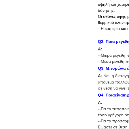
υψηλή και χαμηλή
δόνησης.
Οι οθόνες αφής 
θερμικού κλονι
--Η εμπειρία κα
Q
2.
Ποια μεγέθ
Α:
--
Μικρά μεγέθη π
--Μέσα μεγέθη πο
Q3. Μπορώνα έ
Α:
Ναι, η διαταγ
απόθεμα πολλών 
σε θέση να γίνει 
Q
4. Ποιαείναι
Α:
--Για τα τυποποι
τόσο γρήγορη όπ
--Για τα προσαρ
Είμαστε σε θέση 