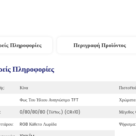
ρείς Πληροφορίες
Περιγραφή Προϊόντος
είς Πληροφορίες
ής:
Κίνα
Πιστοποί
Φως Του Ήλιου Αναγνώσιμο TFT
Χρώματα 
:
0/80/80/80 (τύπος.) (CR≥10)
Μέγεθος 
ττάρου:
RGB Κάθετο Λωρίδα
Ψήφισμα: