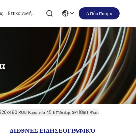
ις
Επικοινωνήστε Μαζί Μας
Απόσπασμα
α
x480 RGB Καρφίτσα 45 Επίδειξης SPI 18BIT Φωτός Του Ήλιου
ΔΙΕΘΝΈΣ ΕΙΔΗΣΕΟΓΡΑΦΙΚΌ