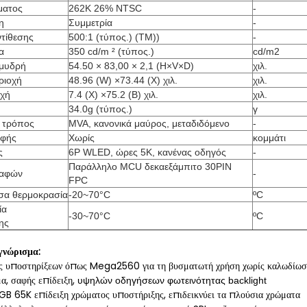
ματος
262K 26% NTSC
-
η
Συμμετρία
-
ντίθεσης
500:1 (τύπος.) (TM))
-
α
350 cd/m ² (τύπος.)
cd/m2
αμυδρή
54.50 × 83,00 × 2,1 (H×V×D)
χιλ.
ριοχή
48.96 (W) ×73.44 (Χ) χιλ.
χιλ.
οχή
7.4 (Χ) ×75.2 (Β) χιλ.
χιλ.
34.0g (τύπος.)
γ
 τρόπος
MVA, κανονικά μαύρος, μεταδιδόμενο
-
αφής
Χωρίς
κομμάτι
ς
6P WLED, ώρες 5K, κανένας οδηγός
-
Παράλληλο MCU δεκαεξάμπιτο 30PIN
παφών
-
FPC
σα θερμοκρασία
-20~70°C
ºC
ία
-30~70°C
ºC
ης
γνώρισμα:
ης υποστηρίξεων όπως Mega2560 για τη βυσματωτή χρήση χωρίς καλωδίω
, σαφής επίδειξη,
υψηλών οδηγήσεων φωτεινότητας backlight
GB 65K επίδειξη χρώματος υποστήριξης, επιδεικνύει τα πλούσια χρώματα