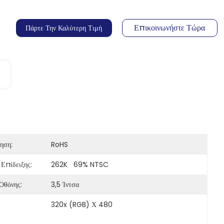
Επικοινωνήστε Τώρα
Πάρτε Την Καλύτερη Τιμή
ηση:
RoHS
Επίδειξης:
262K   69% NTSC
Οθόνης:
3,5 Ίντσα
320x (RGB) Χ 480