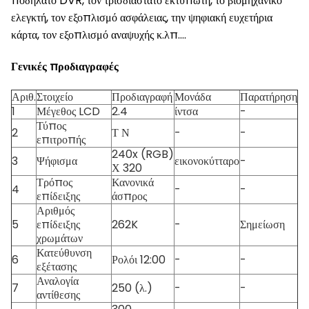
ποδήλατο DVR, τον τρισδιάστατο εκτυπωτή, το βιομηχανικό
ελεγκτή, τον εξοπλισμό ασφάλειας, την ψηφιακή ευχετήρια
κάρτα, τον εξοπλισμό αναψυχής κ.λπ….
Γενικές προδιαγραφές
Αριθ.
Στοιχείο
Προδιαγραφή
Μονάδα
Παρατήρηση
1
Μέγεθος LCD
2.4
ίντσα
-
Τύπος
2
Τ Ν
-
-
επιτροπής
240x (RGB)
3
Ψήφισμα
εικονοκύτταρο
-
Χ 320
Τρόπος
Κανονικά
4
-
-
επίδειξης
άσπρος
Αριθμός
5
επίδειξης
262K
-
Σημείωση
χρωμάτων
Κατεύθυνση
6
Ρολόι 12:00
-
-
εξέτασης
Αναλογία
7
250 (λ.)
-
-
αντίθεσης