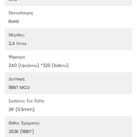
Πιστοποίηση:
RoHS
Μέγεθος:
2,4 Ίντσα
Ψήφισμα:
240 (οριζόντιο) *320 (κάθετο)
Διεπαφή:
18BIT MCU
Συνδέστε Τον Τύπο:
ZIF (0.5mm)
Βάθος Χρώματος:
262K (18BIT)