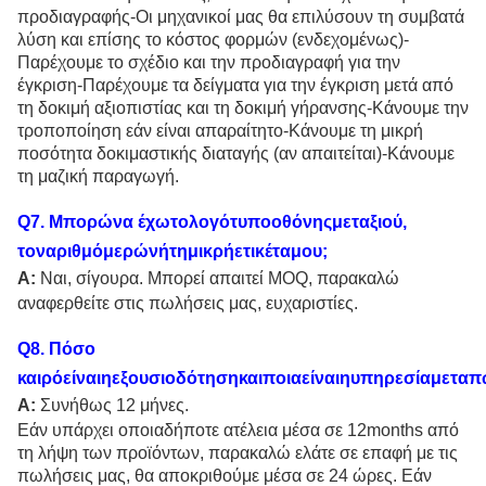
προδιαγραφής-Οι μηχανικοί μας θα επιλύσουν τη συμβατά
λύση και επίσης το κόστος φορμών (ενδεχομένως)-
Παρέχουμε το σχέδιο και την προδιαγραφή για την
έγκριση-Παρέχουμε τα δείγματα για την έγκριση μετά από
τη δοκιμή αξιοπιστίας και τη δοκιμή γήρανσης-Κάνουμε την
τροποποίηση εάν είναι απαραίτητο-Κάνουμε τη μικρή
ποσότητα δοκιμαστικής διαταγής (αν απαιτείται)-Κάνουμε
τη μαζική παραγωγή.
Q
7
. Μπορώνα έχωτολογότυποοθόνηςμεταξιού,
τοναριθμόμερώνήτημικρήετικέταμου;
Α:
Ναι, σίγουρα. Μπορεί απαιτεί MOQ, παρακαλώ
αναφερθείτε στις πωλήσεις μας, ευχαριστίες.
Q
8
. Πόσο
καιρόείναιηεξουσιοδότησηκαιποιαείναιηυπηρεσίαμετα
Α:
Συνήθως 12 μήνες.
Εάν υπάρχει οποιαδήποτε ατέλεια μέσα σε 12months από
τη λήψη των προϊόντων, παρακαλώ ελάτε σε επαφή με τις
πωλήσεις μας, θα αποκριθούμε μέσα σε 24 ώρες. Εάν