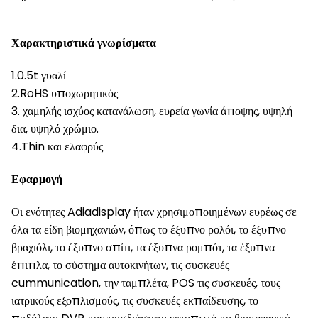
Χαρακτηριστικά γνωρίσματα
1.0.5t γυαλί
2.RoHS υποχωρητικός
3. χαμηλής ισχύος κατανάλωση, ευρεία γωνία άποψης, υψηλή
δια, υψηλό χρώμιο.
4.Thin και ελαφρύς
Εφαρμογή
Οι ενότητες Adiadisplay ήταν χρησιμοποιημένων ευρέως σε
όλα τα είδη βιομηχανιών, όπως το έξυπνο ρολόι, το έξυπνο
βραχιόλι, το έξυπνο σπίτι, τα έξυπνα ρομπότ, τα έξυπνα
έπιπλα, το σύστημα αυτοκινήτων, τις συσκευές
cummunication, την ταμπλέτα, POS τις συσκευές, τους
ιατρικούς εξοπλισμούς, τις συσκευές εκπαίδευσης, το