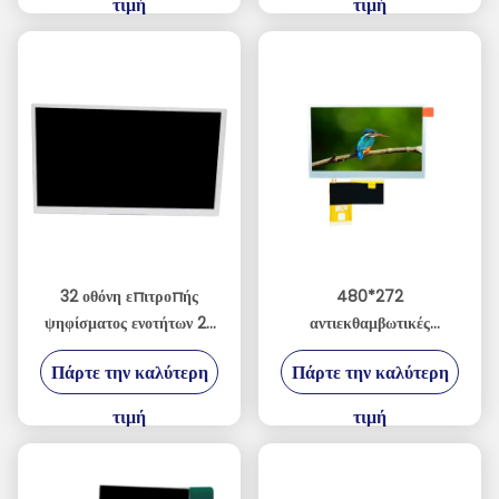
τιμή
τιμή
οθόνης τερματικού
* 800 MIPI
βιομηχανικού ελέγχου
32 οθόνη επιτροπής
480*272
ψηφίσματος ενοτήτων 2K
αντιεκθαμβωτικές
διεπαφών TFT LCD
επιδείξεις TFT LCD για τη
Πάρτε την καλύτερη
Πάρτε την καλύτερη
ίντσας LVDS
βιομηχανική ή κονσόλα
παιχνιδιών
τιμή
τιμή