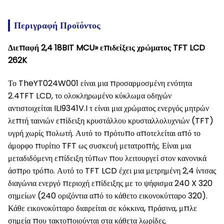
Περιγραφή Προϊόντος
Διεπαφή 2,4 18BIT MCU» επιδείξεις χρώματος TFT LCD
262K
Το TheYT024W001 είναι μια προσαρμοσμένη ενότητα
2.4TFT LCD, το ολοκληρωμένο κύκλωμα οδηγών
αντιστοιχείται ILI9341V.I τ είναι μια χρώματος ενεργός μητρών
λεπτή ταινιών επίδειξη κρυστάλλου κρυσταλλολυχνιών (TFT)
υγρή χωρίς πολωτή. Αυτό το πρότυπο αποτελείται από το
άμορφο πυρίτιο TFT ως συσκευή μετατροπής. Είναι μια
μεταδιδόμενη επίδειξη τύπων που λειτουργεί στον κανονικά
άσπρο τρόπο. Αυτό το TFT LCD έχει μια μετρημένη 2,4 ίντσας
διαγώνια ενεργό περιοχή επίδειξης με το ψήφισμα 240 X 320
σημείων (240 οριζόντια από το κάθετο εικονοκύτταρο 320).
Κάθε εικονοκύτταρο διαιρείται σε κόκκινα, πράσινα, μπλε
σημεία που τακτοποιούνται στα κάθετα λωρίδες.