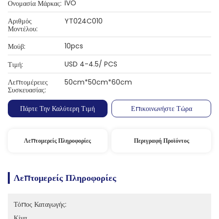
IVO
Ονομασία Μάρκας:
Αριθμός
YT024C010
Μοντέλου:
10pcs
Μούβ:
USD 4-4.5/ PCS
Τιμή:
Λεπτομέρειες
50cm*50cm*60cm
Συσκευασίας:
Πάρτε Την Καλύτερη Τιμή
Επικοινωνήστε Τώρα
Λεπτομερείς Πληροφορίες
Περιγραφή Προϊόντος
Λεπτομερείς Πληροφορίες
Τόπος Καταγωγής:
Κίνα