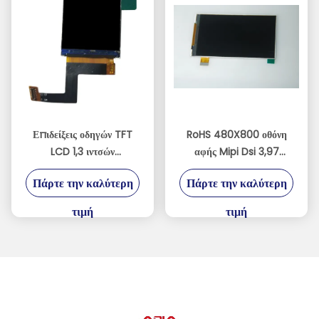
Επιδείξεις οδηγών TFT
RoHS 480X800 οθόνη
LCD 1,3 ιντσών
αφής Mipi Dsi 3,97
240xRGBx240
ίντσας με άσπρα 8 LEDs
Πάρτε την καλύτερη
Πάρτε την καλύτερη
ST7789V
τιμή
τιμή