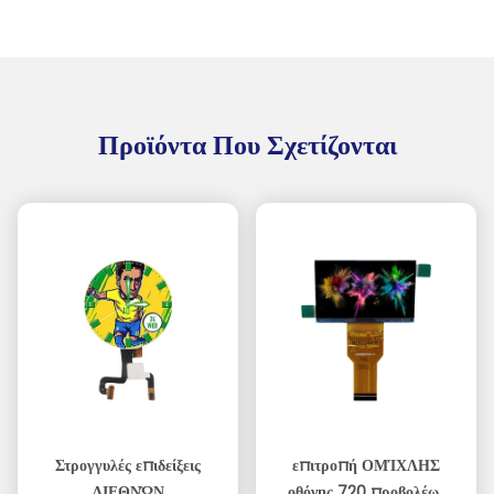
Προϊόντα Που Σχετίζονται
Στρογγυλές επιδείξεις
επιτροπή ΟΜΊΧΛΗΣ
ΔΙΕΘΝΏΝ
οθόνης 720 προβολέων