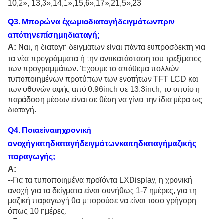
10,2
»
, 13,3
»,14,1»,15,6»,17»,21,5»,23
Q
3
. Μπορώνα έχωμιαδιαταγήδειγμάτωνπριν
απότηνεπίσημηδιαταγή;
Α:
Ναι, η διαταγή δειγμάτων είναι πάντα ευπρόσδεκτη για
τα νέα προγράμματα ή την αντικατάσταση του τρεξίματος
των προγραμμάτων. Έχουμε το απόθεμα πολλών
τυποποιημένων προτύπων των ενοτήτων TFT LCD και
των οθονών αφής από 0.96inch σε 13.3inch, το οποίο η
παράδοση μέσων είναι σε θέση να γίνει την ίδια μέρα ως
διαταγή.
Q
4
. Ποιαείναιηχρονική
ανοχήγιατηδιαταγήδειγμάτωνκαιτηδιαταγήμαζικής
παραγωγής;
Α:
--Για τα τυποποιημένα προϊόντα LXDisplay, η χρονική
ανοχή για τα δείγματα είναι συνήθως 1-7 ημέρες, για τη
μαζική παραγωγή θα μπορούσε να είναι τόσο γρήγορη
όπως 10 ημέρες.