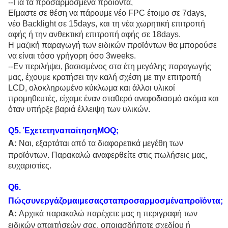
--Για τα προσαρμοσμένα προϊόντα,
Είμαστε σε θέση να πάρουμε νέο FPC έτοιμο σε 7days,
νέο Backlight σε 15days, και τη νέα χωρητική επιτροπή
αφής ή την ανθεκτική επιτροπή αφής σε 18days.
Η μαζική παραγωγή των ειδικών προϊόντων θα μπορούσε
να είναι τόσο γρήγορη όσο 3weeks.
--Εν περιλήψει, βασισμένος στα έτη μεγάλης παραγωγής
μας, έχουμε κρατήσει την καλή σχέση με την επιτροπή
LCD, ολοκληρωμένο κύκλωμα και άλλοι υλικοί
προμηθευτές, είχαμε έναν σταθερό ανεφοδιασμό ακόμα και
όταν υπήρξε βαριά έλλειψη των υλικών.
Q
5
. ΈχετετηναπαίτησηMOQ;
Α:
Ναι, εξαρτάται από τα διαφορετικά μεγέθη των
προϊόντων. Παρακαλώ αναφερθείτε στις πωλήσεις μας,
ευχαριστίες.
Q
6
.
Πώςσυνεργάζομαιμεσαςσταπροσαρμοσμέναπροϊόντα;
Α:
Αρχικά παρακαλώ παρέχετε μας η περιγραφή των
ειδικών απαιτήσεών σας, οποιασδήποτε σχεδίου ή