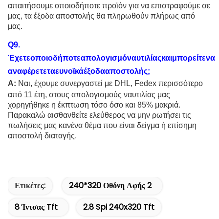
απαιτήσουμε οποιοδήποτε προϊόν για να επιστραφούμε σε
μας, τα έξοδα αποστολής θα πληρωθούν πλήρως από
μας.
Q
9
.
Έχετεοποιοδήποτεαπολογισμόναυτιλίαςκαιμπορείτενα
αναφέρετεταευνοϊκάέξοδααποστολής;
Α:
Ναι, έχουμε συνεργαστεί με DHL, Fedex περισσότερο
από 11 έτη, στους απολογισμούς ναυτιλίας μας
χορηγήθηκε η έκπτωση τόσο όσο και 85% μακριά.
Παρακαλώ αισθανθείτε ελεύθερος να μην ρωτήσει τις
πωλήσεις μας κανένα θέμα που είναι δείγμα ή επίσημη
αποστολή διαταγής.
Ετικέτες:
240*320 Οθόνη Αφής 2
8 Ίντσας Tft
2.8 Spi 240x320 Tft