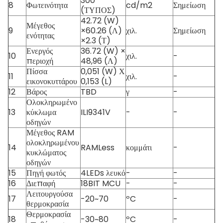
300
8
Φωτεινότητα
cd/m2
Σημείωση
(ΤΥΠΟΣ)
42.72 (W)
Μέγεθος
9
×60.26 (Λ)
χιλ.
Σημείωση
ενότητας
×2.3 (Τ)
Ενεργός
36.72 (W) ×
10
χιλ.
-
περιοχή
48,96 (Λ)
Πίσσα
0,051 (W) Χ
11
χιλ.
-
εικονοκυττάρου
0,153 (L)
12
Βάρος
TBD
γ
-
Ολοκληρωμένο
13
κύκλωμα
ILI9341V
-
-
οδηγών
Μέγεθος RAM
ολοκληρωμένου
14
RAMLess
κομμάτι
-
κυκλώματος
οδηγών
15
Πηγή φωτός
4LEDs λευκό
-
-
16
Διεπαφή
18BIT MCU
-
-
Λειτουργούσα
17
-20~70
ºC
-
θερμοκρασία
Θερμοκρασία
18
-30~80
ºC
-