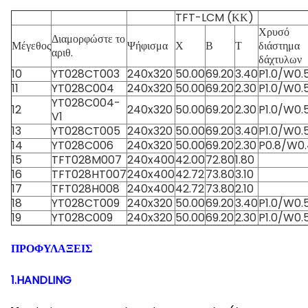
TFT-LCM (ΚΚ)
Χρυσό
Διαμορφώστε το
Μέγεθος
Ψήφισμα
Χ
Β
Τ
διάστημα
αριθ.
δάχτυλων
10
YT028CT003
240x320
50.00
69.20
3.40
P1.0/W0.
11
YT028C004
240x320
50.00
69.20
2.30
P1.0/W0.
YT028C004-
12
240x320
50.00
69.20
2.30
P1.0/W0.
V1
13
YT028CT005
240x320
50.00
69.20
3.40
P1.0/W0.
14
YT028C006
240x320
50.00
69.20
2.30
P0.8/W0.
15
TFT028M007
240x400
42.00
72.80
1.80
16
TFT028HT007
240x400
42.72
73.80
3.10
17
TFT028H008
240x400
42.72
73.80
2.10
18
YT028CT009
240x320
50.00
69.20
3.40
P1.0/W0.
19
YT028C009
240x320
50.00
69.20
2.30
P1.0/W0.
ΠΡΟΦΥΛΑΞΕΙΣ
1.HANDLING