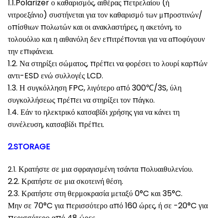
1.1.Polarizer ο καθαρισμός, αιθέρας πετρελαίου (ή
νιτροεξάνιο) συστήνεται για τον καθαρισμό των μπροστινών/
οπίσθιων πολωτών και οι ανακλαστήρες, η ακετόνη, το
τολουόλιο και η αιθανόλη δεν επιτρέπονται για να αποφύγουν
την επιφάνεια.
1.2. Να στηρίξει σώματος, πρέπει να φορέσει το λουρί καρπών
αντι-ESD ενώ συλλογές LCD.
1.3. Η συγκόλληση FPC, λιγότερο από 300℃/3S, ύλη
συγκολλήσεως πρέπει να στηρίξει τον πάγκο.
1.4. Εάν το ηλεκτρικό κατσαβίδι χρήσης για να κάνει τη
συνέλευση, κατσαβίδι πρέπει.
2.STORAGE
Κρατήστε σε μια σφραγισμένη τσάντα πολυαιθυλενίου.
2.1.
2.2. Κρατήστε σε μια σκοτεινή θέση.
2.3. Κρατήστε στη θερμοκρασία μεταξύ 0°C και 35°C.
Μην σε 70°C για περισσότερο από 160 ώρες, ή σε -20°C για
περισσότερο από 48 ώρες.