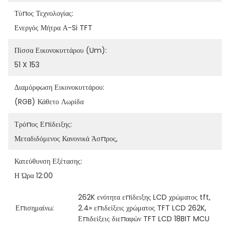
Τύπος Τεχνολογίας:
Ενεργός Μήτρα Α-Si TFT
Πίσσα Εικονοκυττάρου (um):
51 X 153
Διαμόρφωση Εικονοκυττάρου:
(RGB) Κάθετο Λωρίδα
Τρόπος Επίδειξης:
Μεταδιδόμενος Κανονικά Άσπρος,
Κατεύθυνση Εξέτασης:
Η Ώρα 12:00
262K ενότητα επίδειξης LCD χρώματος tft
, 
Επισημαίνω:
2.4» επιδείξεις χρώματος TFT LCD 262K
, 
Επιδείξεις διεπαφών TFT LCD 18BIT MCU