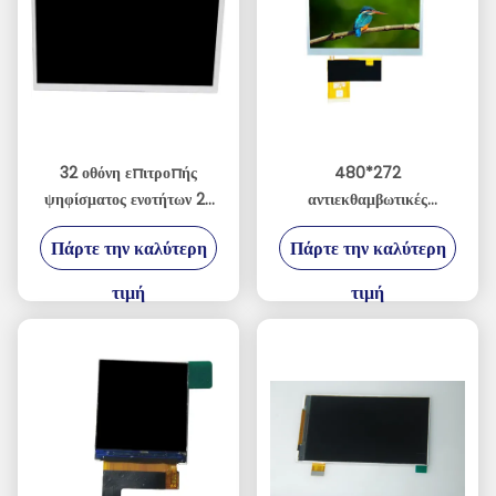
32 οθόνη επιτροπής
480*272
ψηφίσματος ενοτήτων 2K
αντιεκθαμβωτικές
διεπαφών TFT LCD
επιδείξεις TFT LCD για τη
Πάρτε την καλύτερη
Πάρτε την καλύτερη
ίντσας LVDS
βιομηχανική ή κονσόλα
παιχνιδιών
τιμή
τιμή