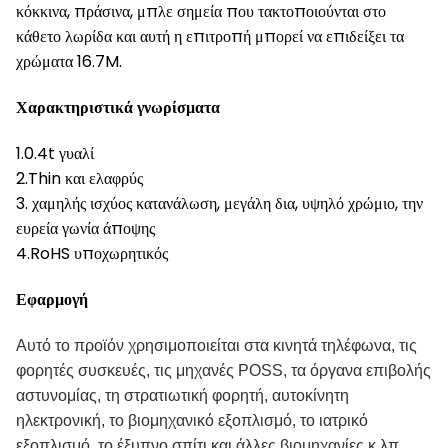
κόκκινα, πράσινα, μπλε σημεία που τακτοποιούνται στο
κάθετο λωρίδα και αυτή η επιτροπή μπορεί να επιδείξει τα
χρώματα 16.7M.
Χαρακτηριστικά γνωρίσματα
1.0.4t γυαλί
2.Thin και ελαφρύς
3. χαμηλής ισχύος κατανάλωση, μεγάλη δια, υψηλό χρώμιο, την
ευρεία γωνία άποψης
4.RoHS υποχωρητικός
Εφαρμογή
Αυτό το προϊόν χρησιμοποιείται στα κινητά τηλέφωνα, τις
φορητές συσκευές, τις μηχανές POSS, τα όργανα επιβολής
αστυνομίας, τη στρατιωτική φορητή, αυτοκίνητη
ηλεκτρονική, το βιομηχανικό εξοπλισμό, το ιατρικό
εξοπλισμό, το έξυπνο σπίτι και άλλες βιομηχανίες
κ.λπ….