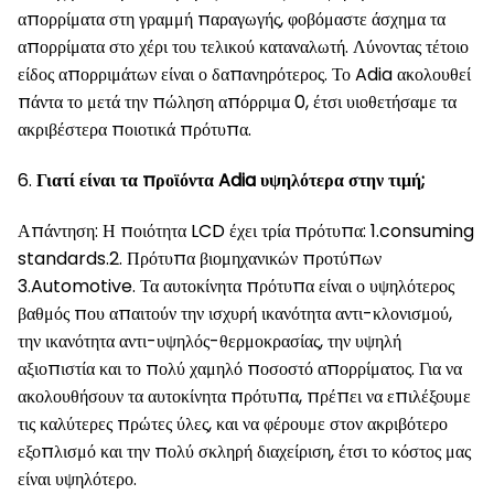
απορρίματα στη γραμμή παραγωγής, φοβόμαστε άσχημα τα
απορρίματα στο χέρι του τελικού καταναλωτή. Λύνοντας τέτοιο
είδος απορριμάτων είναι ο δαπανηρότερος. Το Adia ακολουθεί
πάντα το μετά την πώληση απόρριμα 0, έτσι υιοθετήσαμε τα
ακριβέστερα ποιοτικά πρότυπα.
6.
Γιατί είναι τα προϊόντα Adia υψηλότερα στην τιμή;
Απάντηση: Η ποιότητα LCD έχει τρία πρότυπα: 1.consuming
standards.2. Πρότυπα βιομηχανικών προτύπων
3.Automotive. Τα αυτοκίνητα πρότυπα είναι ο υψηλότερος
βαθμός που απαιτούν την ισχυρή ικανότητα αντι-κλονισμού,
την ικανότητα αντι-υψηλός-θερμοκρασίας, την υψηλή
αξιοπιστία και το πολύ χαμηλό ποσοστό απορρίματος. Για να
ακολουθήσουν τα αυτοκίνητα πρότυπα, πρέπει να επιλέξουμε
τις καλύτερες πρώτες ύλες, και να φέρουμε στον ακριβότερο
εξοπλισμό και την πολύ σκληρή διαχείριση, έτσι το κόστος μας
είναι υψηλότερο.