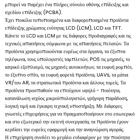
μπορεί να παρέχει ένα πλήρες σύνολο οθόνης επίδειξης και
σχεδίου επίδειξης (PCBA).
Έχει ποικίλα τυποποιημένα και διαφοροποιημένα προϊόντα
επίδειξης χρώματος ενότητας LCD (LCM), LCD και TFT.
Κάνετε το LCD και LCM με τις διάφορες προδιαγραφές και τις
τεχνικές απαιτήσεις σύμφωνα με τις απαιτήσεις πελατών. Τα
προϊόντα χρησιμοποιούνται ευρέως στα όργανα, τα έξυπνα
τηλέφωνα, τους υπολογιστές ταμπλετών, POS τις μηχανές, το
ιατρικό εξοπλισμό, τις μηχανές αυτοκινήτων, τα ευφυή ρομπότ,
το έξυπνο σπίτι, τα ευφυή φορετά προϊόντα, UAVs, τα μάτια
VR/του AR, τα στρατιωτικά προϊόντα και άλλους τομείς. Τα
προϊόντα προσπαθούν να επιτύχουν υψηλό - ποιότητα,
κατανάλωση ισχύος μικροϋπολογιστών, γρήγορη παράδοση,
λογική τιμή και έγκαιρη τεχνική υποστήριξη. Με διάφορες
γνωστές επιχειρήσεις για να πραγματοποιήσουν στο εσωτερικό
και στο εξωτερικό την εκτενή συνεργασία, τα προϊόντα έχουν
κερδίσει την ευρείες εφαρμογή και την αναγνώριση αγοράς.
Η επιχείρηση συνδέει το μεγάλο ενδιαφέρον με την ποιότητα