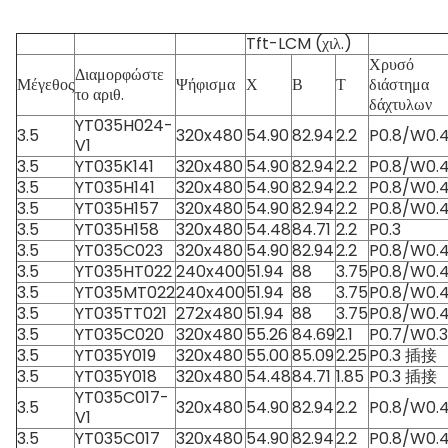
Tft-LCM (χιλ.)
Χρυσό
Διαμορφώστε
Μέγεθος
Ψήφισμα
Χ
Β
Τ
διάστημα
το αριθ.
δάχτυλων
YT035H024-
3.5
320x480
54.90
82.94
2.2
P0.8/W0.
V1
3.5
YT035K141
320x480
54.90
82.94
2.2
P0.8/W0.
3.5
YT035H141
320x480
54.90
82.94
2.2
P0.8/W0.
3.5
YT035H157
320x480
54.90
82.94
2.2
P0.8/W0.
3.5
YT035H158
320x480
54.48
84.71
2.2
P0.3
3.5
YT035C023
320x480
54.90
82.94
2.2
P0.8/W0.
3.5
YT035HT022
240x400
51.94
88
3.75
P0.8/W0.
3.5
YT035MT022
240x400
51.94
88
3.75
P0.8/W0.
3.5
YT035TT021
272x480
51.94
88
3.75
P0.8/W0.
3.5
YT035C020
320x480
55.26
84.69
2.1
P0.7/W0.
3.5
YT035Y019
320x480
55.00
85.09
2.25
P0.3 插接
3.5
YT035Y018
320x480
54.48
84.71
1.85
P0.3 插接
YT035C017-
3.5
320x480
54.90
82.94
2.2
P0.8/W0.
V1
3.5
YT035C017
320x480
54.90
82.94
2.2
P0.8/W0.