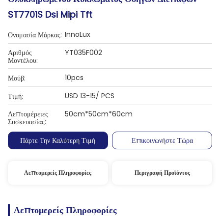
ST7701S Dsi Mipi Tft
InnoLux
Ονομασία Μάρκας:
Αριθμός
YT035F002
Μοντέλου:
10pcs
Μούβ:
USD 13-15/ PCS
Τιμή:
Λεπτομέρειες
50cm*50cm*60cm
Συσκευασίας:
Πάρτε Την Καλύτερη Τιμή
Επικοινωνήστε Τώρα
Λεπτομερείς Πληροφορίες
Περιγραφή Προϊόντος
Λεπτομερείς Πληροφορίες