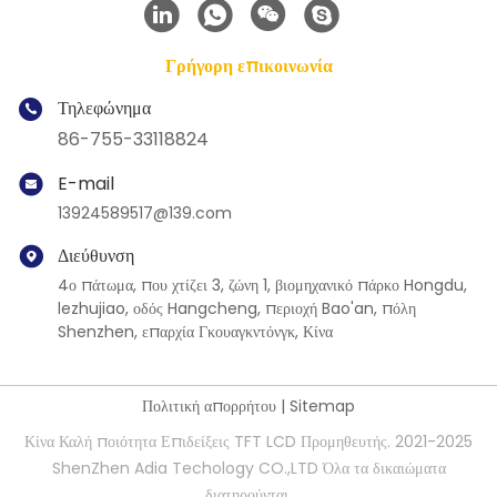
Γρήγορη επικοινωνία
Τηλεφώνημα
86-755-33118824
E-mail
13924589517@139.com
Διεύθυνση
4ο πάτωμα, που χτίζει 3, ζώνη 1, βιομηχανικό πάρκο Hongdu,
lezhujiao, οδός Hangcheng, περιοχή Bao'an, πόλη
Shenzhen, επαρχία Γκουαγκντόνγκ, Κίνα
Πολιτική απορρήτου
|
Sitemap
Κίνα Καλή ποιότητα Επιδείξεις TFT LCD Προμηθευτής. 2021-2025
ShenZhen Adia Techology CO.,LTD Όλα τα δικαιώματα
διατηρούνται.