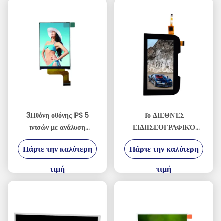
ρολογιών
3Ηθόνη οθόνης IPS 5
Το ΔΙΕΘΝΈΣ
ιντσών με ανάλυση
ΕΙΔΗΣΕΟΓΡΑΦΙΚΌ
υψηλής ευκρίνειας 320 *
ΠΡΑΚΤΟΡΕΊΟ TFT LCD
Πάρτε την καλύτερη
Πάρτε την καλύτερη
480 διεπαφής 8080
3,97 ίντσας επιδεικνύει
παράλληλη θύρα οθόνη
την οθόνη διεπαφών 480
τιμή
τιμή
οθόνης τερματικού
* 800 MIPI
βιομηχανικού ελέγχου