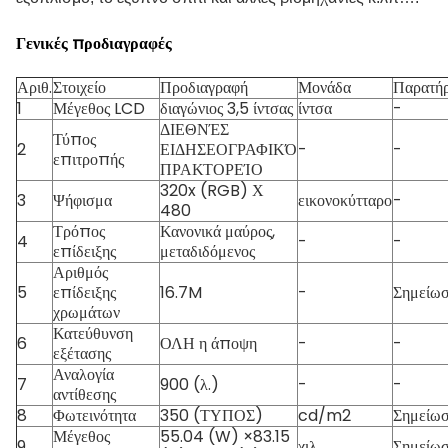
Γενικές προδιαγραφές
Αριθ.
Στοιχείο
Προδιαγραφή
Μονάδα
Παρατή
1
Μέγεθος LCD
διαγώνιος 3,5 ίντσας
ίντσα
-
ΔΙΕΘΝΈΣ
Τύπος
2
ΕΙΔΗΣΕΟΓΡΑΦΙΚΌ
-
-
επιτροπής
ΠΡΑΚΤΟΡΕΊΟ
320x (RGB) Χ
3
Ψήφισμα
εικονοκύτταρο
-
480
Τρόπος
Κανονικά μαύρος,
4
-
-
επίδειξης
μεταδιδόμενος
Αριθμός
5
επίδειξης
16.7M
-
Σημείω
χρωμάτων
Κατεύθυνση
6
ΟΛΗ η άποψη
-
-
εξέτασης
Αναλογία
7
900 (λ.)
-
-
αντίθεσης
8
Φωτεινότητα
350 (ΤΥΠΟΣ)
cd/m2
Σημείω
Μέγεθος
55.04 (W) ×83.15
9
χιλ.
Σημείω