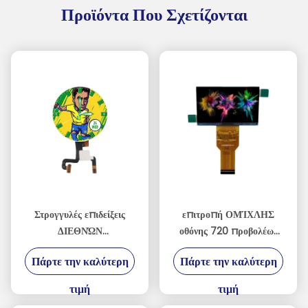
Προϊόντα Που Σχετίζονται
Στρογγυλές επιδείξεις
επιτροπή ΟΜΊΧΛΗΣ
ΔΙΕΘΝΏΝ
οθόνης 720 προβολέων
ΕΙΔΗΣΕΟΓΡΑΦΙΚΏΝ
TFT LCD 2.69inch 1280
Πάρτε την καλύτερη
Πάρτε την καλύτερη
ΠΡΑΚΤΟΡΕΊΩΝ
* κανένα Backlight
1.28inch TFT LCD για το
τιμή
τιμή
ιατρικό εξοπλισμό