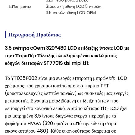
320*480 μονάδα LCD
, 
Επισημαίνω:
3Εικονική οθόνη LCD.5 ιντσών
, 
3.5 ιντσών οθόνη LCD OEM
Περιγραφή Προϊόντος
3,5 ενότητα cOem 320*480 LCD επίδειξης ίντσας LCD με
την επιτροπή επίδειξης ολοκληρωμένου κυκλώματος
οδηγών διεπαφών ST7701S dsi mipi tft
Το YT035F002 είναι μια ενεργός επιτροπή μητρών tft-LCD
χρώματος που χρησιμοποιεί το άμορφο πυρίτιο TFT
(κρυσταλλολυχνίες λεπτών ταινιών) ως συσκευές μιας ενεργές
μετατροπής. Είναι μια μεταδιδόμενη επίδειξη τύπων που
λειτουργεί στο κανονικό λευκό. Αυτό το κύτταρο tft-LCD έχει
μια μετρημένη 3,5 ίντσας διαγώνια ενεργό περιοχή με τα
ψηφίσματα HVGA (320 οριζόντια από την κάθετη σειρά
εικονοκυττάρου 480). Κάθε εικονοκύτταρο διαιρείται σε