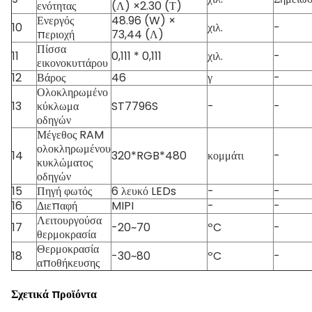
ενότητας
(Λ) ×2.30 (Τ)
Ενεργός
48.96 (W) ×
10
χιλ.
-
περιοχή
73,44 (Λ)
Πίσσα
11
0,111 * 0,111
χιλ.
-
εικονοκυττάρου
12
Βάρος
46
γ
-
Ολοκληρωμένο
13
κύκλωμα
ST7796S
-
-
οδηγών
Μέγεθος RAM
ολοκληρωμένου
14
320*RGB*480
κομμάτι
-
κυκλώματος
οδηγών
15
Πηγή φωτός
6 λευκό LEDs
-
-
16
Διεπαφή
MIPI
-
-
Λειτουργούσα
17
-20~70
ºC
-
θερμοκρασία
Θερμοκρασία
18
-30~80
ºC
-
αποθήκευσης
Σχετικά προϊόντα