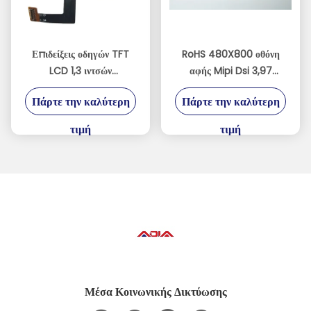
Επιδείξεις οδηγών TFT
RoHS 480X800 οθόνη
LCD 1,3 ιντσών
αφής Mipi Dsi 3,97
240xRGBx240
ίντσας με άσπρα 8 LEDs
Πάρτε την καλύτερη
Πάρτε την καλύτερη
ST7789V
τιμή
τιμή
Μέσα Κοινωνικής Δικτύωσης