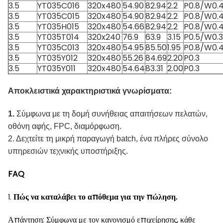
3.5
YT035C016
320x480
54.90
82.94
2.2
P0.8/W0.
3.5
YT035C015
320x480
54.90
82.94
2.2
P0.8/W0.
3.5
YT035H015
320x480
54.66
82.94
2.2
P0.8/W0.
3.5
YT035T014
320x240
76.9
63.9
3.15
P0.5/W0.
3.5
YT035C013
320x480
54.95
85.50
1.95
P0.8/W0.
3.5
YT035Y012
320x480
55.26
84.69
2.20
P0.3
3.5
YT035Y011
320x480
54.64
83.31
2.00
P0.3
Αποκλειστικά χαρακτηριστικά γνωρίσματα:
1.
Σύμφωνα με τη δομή συνήθειας απαιτήσεων πελατών,
οθόνη αφής, FPC, διαμόρφωση.
2. Δεχτείτε τη μικρή παραγωγή batch, ένα πλήρες σύνολο
υπηρεσιών τεχνικής υποστήριξης.
FAQ
Πώς να καταλάβει το απόθεμα για την πώληση.
1.
Απάντηση: Σύμφωνα με τον κανονισμό επιχείρησης, κάθε