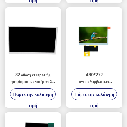
τιμή
τιμή
οθόνης τερματικού
* 800 MIPI
βιομηχανικού ελέγχου
32 οθόνη επιτροπής
480*272
ψηφίσματος ενοτήτων 2K
αντιεκθαμβωτικές
διεπαφών TFT LCD
επιδείξεις TFT LCD για τη
Πάρτε την καλύτερη
Πάρτε την καλύτερη
ίντσας LVDS
βιομηχανική ή κονσόλα
παιχνιδιών
τιμή
τιμή