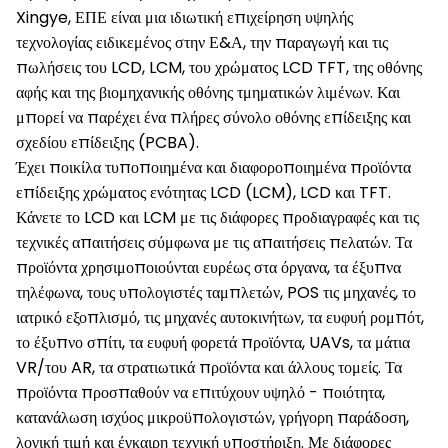
Xingye, ΕΠΕ είναι μια ιδιωτική επιχείρηση υψηλής
τεχνολογίας ειδικεμένος στην Ε&Α, την παραγωγή και τις
πωλήσεις του LCD, LCM, του χρώματος LCD TFT, της οθόνης
αφής και της βιομηχανικής οθόνης τμηματικών λιμένων. Και
μπορεί να παρέχει ένα πλήρες σύνολο οθόνης επίδειξης και
σχεδίου επίδειξης (PCBA).
Έχει ποικίλα τυποποιημένα και διαφοροποιημένα προϊόντα
επίδειξης χρώματος ενότητας LCD (LCM), LCD και TFT.
Κάνετε το LCD και LCM με τις διάφορες προδιαγραφές και τις
τεχνικές απαιτήσεις σύμφωνα με τις απαιτήσεις πελατών. Τα
προϊόντα χρησιμοποιούνται ευρέως στα όργανα, τα έξυπνα
τηλέφωνα, τους υπολογιστές ταμπλετών, POS τις μηχανές, το
ιατρικό εξοπλισμό, τις μηχανές αυτοκινήτων, τα ευφυή ρομπότ,
το έξυπνο σπίτι, τα ευφυή φορετά προϊόντα, UAVs, τα μάτια
VR/του AR, τα στρατιωτικά προϊόντα και άλλους τομείς. Τα
προϊόντα προσπαθούν να επιτύχουν υψηλό - ποιότητα,
κατανάλωση ισχύος μικροϋπολογιστών, γρήγορη παράδοση,
λογική τιμή και έγκαιρη τεχνική υποστήριξη. Με διάφορες