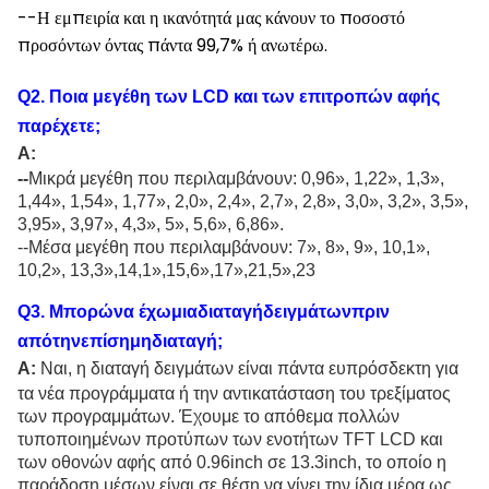
--Η εμπειρία και η ικανότητά μας κάνουν το ποσοστό
προσόντων όντας πάντα 99,7% ή ανωτέρω.
Q
2
.
Ποια μεγέθη των LCD και των επιτροπών αφής
παρέχετε
;
Α:
--
Μικρά μεγέθη που περιλαμβάνουν: 0,96
»
, 1,22
»
, 1,3
»
,
1,44
»
, 1,54
»
, 1,77
»
, 2,0
»
, 2,4
»
, 2,7
»
, 2,8
»
, 3,0
»
, 3,2
»
, 3,5
»
,
3,95
»
, 3,97
»
, 4,3
»
, 5
»
, 5,6
»
, 6,86
»
.
--Μέσα μεγέθη που περιλαμβάνουν: 7
»
, 8
»
, 9
»
, 10,1
»
,
10,2
»
, 13,3
»,14,1»,15,6»,17»,21,5»,23
Q
3
. Μπορώνα έχωμιαδιαταγήδειγμάτωνπριν
απότηνεπίσημηδιαταγή;
Α:
Ναι, η διαταγή δειγμάτων είναι πάντα ευπρόσδεκτη για
τα νέα προγράμματα ή την αντικατάσταση του τρεξίματος
των προγραμμάτων. Έχουμε το απόθεμα πολλών
τυποποιημένων προτύπων των ενοτήτων TFT LCD και
των οθονών αφής από 0.96inch σε 13.3inch, το οποίο η
παράδοση μέσων είναι σε θέση να γίνει την ίδια μέρα ως