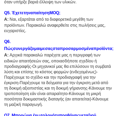
όταν υπήρξε βαριά έλλειψη των υλικών.
Q
5
. ΈχετετηναπαίτησηMOQ;
Α:
Ναι, εξαρτάται από τα διαφορετικά μεγέθη των
προϊόντων. Παρακαλώ αναφερθείτε στις πωλήσεις μας,
ευχαριστίες.
Q
6
.
Πώςσυνεργάζομαιμεσαςσταπροσαρμοσμέναπροϊόντα;
Α:
Αρχικά παρακαλώ παρέχετε μας η περιγραφή των
ειδικών απαιτήσεών σας, οποιασδήποτε σχεδίου ή
προδιαγραφής-Οι μηχανικοί μας θα επιλύσουν τη συμβατά
λύση και επίσης το κόστος φορμών (ενδεχομένως)-
Παρέχουμε το σχέδιο και την προδιαγραφή για την
έγκριση-Παρέχουμε τα δείγματα για την έγκριση μετά από
τη δοκιμή αξιοπιστίας και τη δοκιμή γήρανσης-Κάνουμε την
τροποποίηση εάν είναι απαραίτητο-Κάνουμε τη μικρή
ποσότητα δοκιμαστικής διαταγής (αν απαιτείται)-Κάνουμε
τη μαζική παραγωγή.
Q
7
. Μπορώνα έχωτολογότυποοθόνηςμεταξιού,