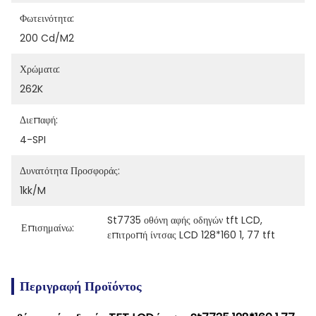
Φωτεινότητα:
200 Cd/m2
Χρώματα:
262K
Διεπαφή:
4-SPI
Δυνατότητα Προσφοράς:
1kk/m
St7735 οθόνη αφής οδηγών tft LCD
, 
Επισημαίνω:
επιτροπή ίντσας LCD 128*160 1
, 
77 tft
Περιγραφή Προϊόντος