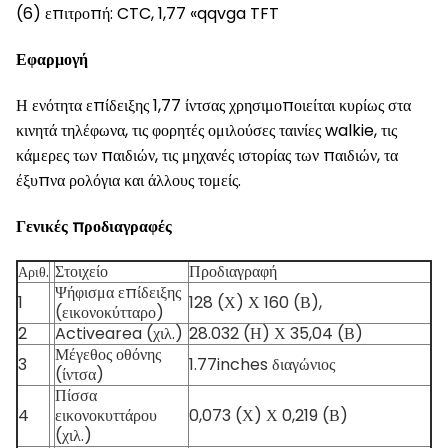
(6) επιτροπή: CTC, 1,77 «qqvga TFT
Εφαρμογή
Η ενότητα επίδειξης 1,77 ίντσας χρησιμοποιείται κυρίως στα
κινητά τηλέφωνα, τις φορητές ομιλούσες ταινίες walkie, τις
κάμερες των παιδιών, τις μηχανές ιστορίας των παιδιών, τα
έξυπνα ρολόγια και άλλους τομείς.
Γενικές προδιαγραφές
.
Στοιχείο
Προδιαγραφή
Αριθ
Ψήφισμα επίδειξης
1
128 (Χ) Χ 160 (Β),
(εικονοκύτταρο)
2
Activearea (χιλ.)
28.032 (Η) Χ 35,04 (Β)
Μέγεθος οθόνης
3
1.77inches διαγώνιος
(ίντσα)
Πίσσα
4
εικονοκυττάρου
0,073 (Χ) Χ 0,219 (Β)
(χιλ.)