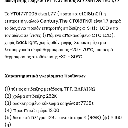
οθόνη αφής οδηγών TFT LCD ίντσας St7735 128*160 1,77
Το YT0177F005 είναι 1,77 (πρότυπο: ct018tn01) η
επιτροπή γυαλιού Century.The CT018TN01 είναι 1,7 μετρά
το διαγώνιο προϊόν επιτροπής επίδειξης α-Si tft-LCD από
τον αιώνα σε ίντσες. (επόμενο αποκαλούμενο CTC LCD),
χωρίς backlight, χωρίς οθόνη αφής. Χαρακτηρίζει μια
λειτουργούσα σειρά θερμοκρασίας -20 ~ 70°C, μια σειρά
θερμοκρασίας αποθήκευσης -30 ~ 80°C.
Χαρακτηριστικά γνωρίσματα προϊόντων
(1) τύπος επίδειξης: μετάδοση, TFT, ΒΑΡΑΊΝΩ
(2) χρώμα επίδειξης: 262K
(3) ολοκληρωμένο κύκλωμα οδηγών: st7735s
(4) προοπτική: η ώρα 12:00
(5) δικτυωτό πλέγμα: 128 εικονοκύτταρα × (RGB) (ψ) × 160
(η)