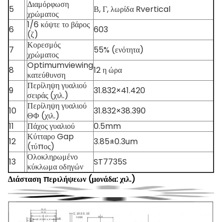
Διαμόρφωση
5
Β, Γ, λωρίδα Rvertical
χρώματος
1/6 κόψτε το βάρος
6
603
(ζ)
Κορεσμός
7
55% (ενότητα)
χρώματος
Optimumviewing
8
12 η ώρα
κατεύθυνση
Περίληψη γυαλιού
9
31.832×41.420
σειράς (χιλ.)
Περίληψη γυαλιού
10
31.832×38.390
ΘΦ (χιλ.)
11
Πάχος γυαλιού
0.5mm
Κύτταρο Gap
12
3.85±0.3um
(τύπος)
Ολοκληρωμένο
13
ST7735S
κύκλωμα οδηγών
Διάσταση περιλήψεων (μονάδα: χιλ.)