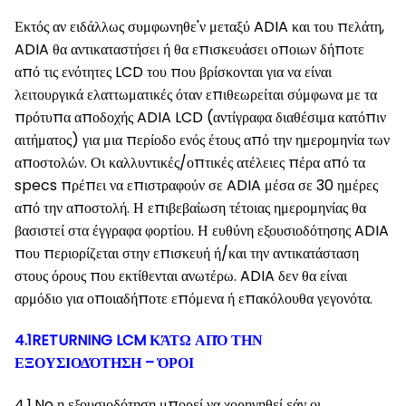
Εκτός αν ειδάλλως συμφωνηθε'ν μεταξύ ADIA και του πελάτη,
ADIA θα αντικαταστήσει ή θα επισκευάσει οποιων δήποτε
από τις ενότητες LCD του που βρίσκονται για να είναι
λειτουργικά ελαττωματικές όταν επιθεωρείται σύμφωνα με τα
πρότυπα αποδοχής ADIA LCD (αντίγραφα διαθέσιμα κατόπιν
αιτήματος) για μια περίοδο ενός έτους από την ημερομηνία των
αποστολών. Οι καλλυντικές/οπτικές ατέλειες πέρα από τα
specs πρέπει να επιστραφούν σε ADIA μέσα σε 30 ημέρες
από την αποστολή. Η επιβεβαίωση τέτοιας ημερομηνίας θα
βασιστεί στα έγγραφα φορτίου. Η ευθύνη εξουσιοδότησης ADIA
που περιορίζεται στην επισκευή ή/και την αντικατάσταση
στους όρους που εκτίθενται ανωτέρω. ADIA δεν θα είναι
αρμόδιο για οποιαδήποτε επόμενα ή επακόλουθα γεγονότα.
4.1RETURNING LCM ΚΆΤΩ ΑΠΌ ΤΗΝ
ΕΞΟΥΣΙΟΔΌΤΗΣΗ – ΌΡΟΙ
4.1.No η εξουσιοδότηση μπορεί να χορηγηθεί εάν οι