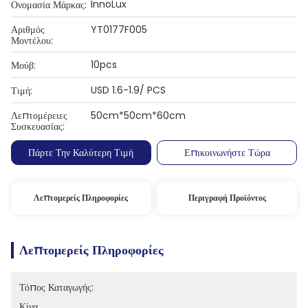
InnoLux
Ονομασία Μάρκας:
Αριθμός
YT0177F005
Μοντέλου:
10pcs
Μούβ:
USD 1.6-1.9/ PCS
Τιμή:
Λεπτομέρειες
50cm*50cm*60cm
Συσκευασίας:
Πάρτε Την Καλύτερη Τιμή
Επικοινωνήστε Τώρα
Λεπτομερείς Πληροφορίες
Περιγραφή Προϊόντος
Λεπτομερείς Πληροφορίες
Τόπος Καταγωγής:
Κίνα