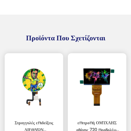
Προϊόντα Που Σχετίζονται
Στρογγυλές επιδείξεις
επιτροπή ΟΜΊΧΛΗΣ
ΔΙΕΘΝΏΝ
οθόνης 720 προβολέων