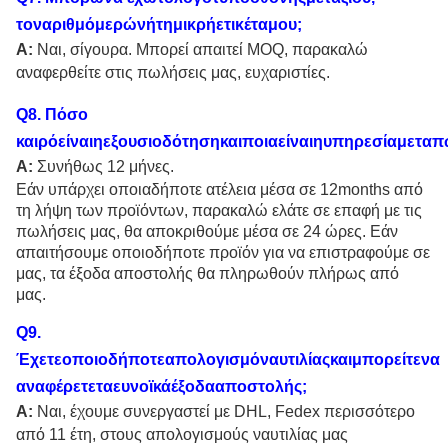
τοναριθμόμερώνήτημικρήετικέταμου;
Α:
Ναι, σίγουρα. Μπορεί απαιτεί MOQ, παρακαλώ
αναφερθείτε στις πωλήσεις μας, ευχαριστίες.
Q
8
. Πόσο
καιρόείναιηεξουσιοδότησηκαιποιαείναιηυπηρεσίαμετα
Α:
Συνήθως 12 μήνες.
Εάν υπάρχει οποιαδήποτε ατέλεια μέσα σε 12months από
τη λήψη των προϊόντων, παρακαλώ ελάτε σε επαφή με τις
πωλήσεις μας, θα αποκριθούμε μέσα σε 24 ώρες. Εάν
απαιτήσουμε οποιοδήποτε προϊόν για να επιστραφούμε σε
μας, τα έξοδα αποστολής θα πληρωθούν πλήρως από
μας.
Q
9
.
Έχετεοποιοδήποτεαπολογισμόναυτιλίαςκαιμπορείτενα
αναφέρετεταευνοϊκάέξοδααποστολής;
Α:
Ναι, έχουμε συνεργαστεί με DHL, Fedex περισσότερο
από 11 έτη, στους απολογισμούς ναυτιλίας μας