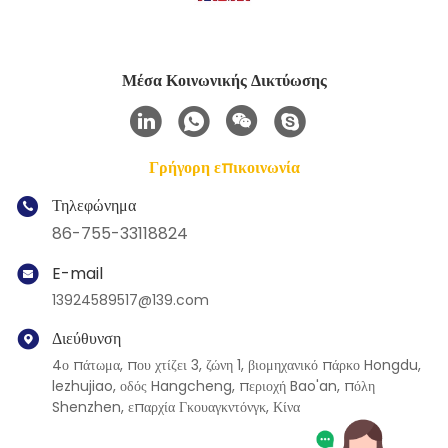
Μέσα Κοινωνικής Δικτύωσης
Γρήγορη επικοινωνία
Τηλεφώνημα
86-755-33118824
E-mail
13924589517@139.com
Διεύθυνση
4ο πάτωμα, που χτίζει 3, ζώνη 1, βιομηχανικό πάρκο Hongdu,
lezhujiao, οδός Hangcheng, περιοχή Bao'an, πόλη
Shenzhen, επαρχία Γκουαγκντόνγκ, Κίνα