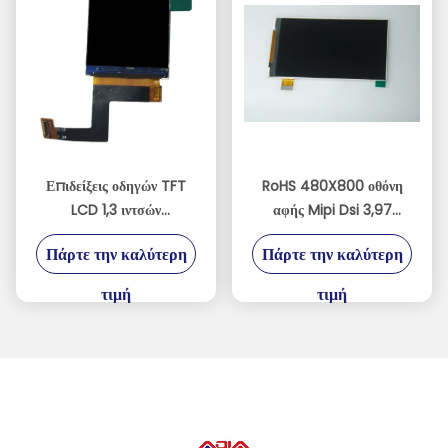
Επιδείξεις οδηγών TFT
RoHS 480X800 οθόνη
LCD 1,3 ιντσών
αφής Mipi Dsi 3,97
240xRGBx240
ίντσας με άσπρα 8 LEDs
Πάρτε την καλύτερη
Πάρτε την καλύτερη
ST7789V
τιμή
τιμή