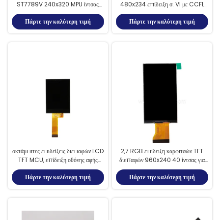
ST7789V 240x320 MPU ίντσας
480x234 επίδειξη σ. VI με CCFL
LCD TFT
Backlight
Πάρτε την καλύτερη τιμή
Πάρτε την καλύτερη τιμή
οκτάμπιτες επιδείξεις διεπαφών LCD
2,7 RGB επίδειξη καρφιτσών TFT
TFT MCU, επίδειξη οθόνης αφής
διεπαφών 960x240 40 ίντσας για
2.4inch TFT
τη ψηφιακή κάμερα
Πάρτε την καλύτερη τιμή
Πάρτε την καλύτερη τιμή