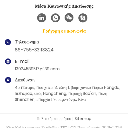
Μέσα Κοινωνικής Δικτύωσης
Γρήγορη επικοινωνία
Τηλεφώνημα
86-755-33118824
E-mail
13924589517@139.com
Διεύθυνση
4ο πάτωμα, που χτίζει 3, ζώνη 1, βιομηχανικό πάρκο Hongdu,
lezhujiao, οδός Hangcheng, περιοχή Bao'an, πόλη
Shenzhen, επαρχία Γκουαγκντόνγκ, Κίνα
Πολιτική απορρήτου
|
Sitemap
Κίνα Καλή ποιότητα Επιδείξεις TFT LCD Προμηθευτής. 2021-2026