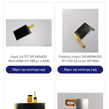
οδηγός 2,4 TFT SPI 240x320
Επιδείξεις οδηγών 240xRGBx320
350cd/M2 ST7789 με τη RGB
TFT LCD 2,4 ιντσών St7789V
διεπαφή 6Bit
Πάρτε την καλύτερη τιμή
Πάρτε την καλύτερη τιμή