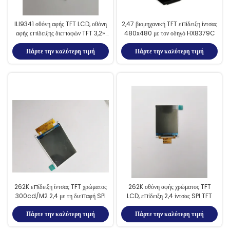
ILI9341 οθόνη αφής TFT LCD, οθόνη
2,47 βιομηχανική TFT επίδειξη ίντσας
αφής επίδειξης διεπαφών TFT 3,2»
480x480 με τον οδηγό HX8379C
LVDS
Πάρτε την καλύτερη τιμή
Πάρτε την καλύτερη τιμή
262K επίδειξη ίντσας TFT χρώματος
262K οθόνη αφής χρώματος TFT
300cd/M2 2,4 με τη διεπαφή SPI
LCD, επίδειξη 2,4 ίντσας SPI TFT
Πάρτε την καλύτερη τιμή
Πάρτε την καλύτερη τιμή