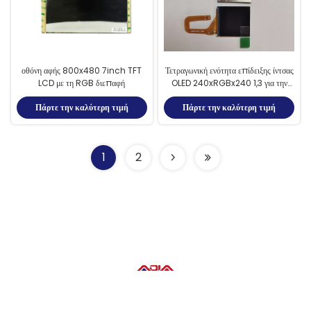
οθόνη αφής 800x480 7inch TFT
Τετραγωνική ενότητα επίδειξης ίντσας
LCD με τη RGB διεπαφή
OLED 240xRGBx240 1,3 για την
έξυπνη οθόνη ρολογιών LCD
Πάρτε την καλύτερη τιμή
Πάρτε την καλύτερη τιμή
1
2