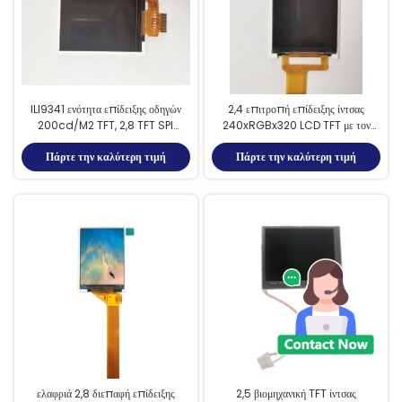
ILI9341 ενότητα επίδειξης οδηγών
2,4 επιτροπή επίδειξης ίντσας
200cd/M2 TFT, 2,8 TFT SPI
240xRGBx320 LCD TFT με τον
240x320
οδηγό St7789V
Πάρτε την καλύτερη τιμή
Πάρτε την καλύτερη τιμή
ελαφριά 2,8 διεπαφή επίδειξης
2,5 βιομηχανική TFT ίντσας