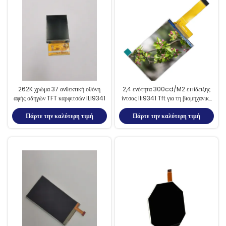
262K χρώμα 37 ανθεκτική οθόνη
2,4 ενότητα 300cd/M2 επίδειξης
αφής οδηγών TFT καρφιτσών ILI9341
ίντσας Ili9341 Tft για τη βιομηχανική
κατασκευή
Πάρτε την καλύτερη τιμή
Πάρτε την καλύτερη τιμή